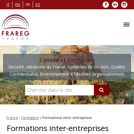
Facebook
LinkedIn
Inst
IT
EN
FR
ES
Conseil et Formation
Sécurité, Médecine du Travail, Systèmes de Gestion, Qualité,
Confidentialité, Environnement e Modèles Organisationnels
Frareg
»
Formation
»
Formations inter-entreprises
Formations inter-entreprises