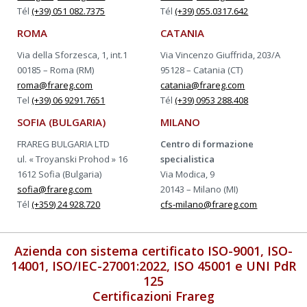
Tél
(+39) 051 082.7375
Tél
(+39) 055.0317.642
ROMA
CATANIA
Via della Sforzesca, 1, int.1
Via Vincenzo Giuffrida, 203/A
00185 – Roma (RM)
95128 – Catania (CT)
roma@frareg.com
catania@frareg.com
Tel
(+39) 06 9291.7651
Tél
(+39) 0953 288.408
SOFIA (BULGARIA)
MILANO
FRAREG BULGARIA LTD
Centro di formazione
ul. « Troyanski Prohod » 16
specialistica
1612 Sofia (Bulgaria)
Via Modica, 9
sofia@frareg.com
20143 – Milano (MI)
Tél
(+359) 24 928.720
cfs-milano@frareg.com
Azienda con sistema certificato ISO-9001, ISO-
14001, ISO/IEC-27001:2022, ISO 45001 e UNI PdR
125
Certificazioni Frareg