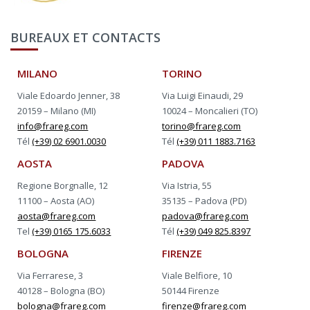
BUREAUX ET CONTACTS
MILANO
TORINO
Viale Edoardo Jenner, 38
Via Luigi Einaudi, 29
20159 – Milano (MI)
10024 – Moncalieri (TO)
info@frareg.com
torino@frareg.com
Tél
(+39) 02 6901.0030
Tél
(+39) 011 1883.7163
AOSTA
PADOVA
Regione Borgnalle, 12
Via Istria, 55
11100 – Aosta (AO)
35135 – Padova (PD)
aosta@frareg.com
padova@frareg.com
Tel
(+39) 0165 175.6033
Tél
(+39) 049 825.8397
BOLOGNA
FIRENZE
Via Ferrarese, 3
Viale Belfiore, 10
40128 – Bologna (BO)
50144 Firenze
bologna@frareg.com
firenze@frareg.com