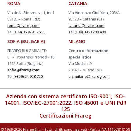
ROMA
CATANIA
Via della Sforzesca, 1, int.1
Via Vincenzo Giuffrida, 203/A
00185 – Roma (RM)
95128 – Catania (CT)
roma@frareg.com
catania@frareg.com
Tel
(+39) 06 9291.7651
Tél
(+39) 0953 288.408
SOFIA (BULGARIA)
MILANO
FRAREG BULGARIA LTD
Centro di formazione
ul. « Troyanski Prohod » 16
specialistica
1612 Sofia (Bulgaria)
Via Modica, 9
sofia@frareg.com
20143 – Milano (MI)
Tél
(+359) 24 928.720
cfs-milano@frareg.com
Azienda con sistema certificato ISO-9001, ISO-
14001, ISO/IEC-27001:2022, ISO 45001 e UNI PdR
125
Certificazioni Frareg
© 1989-2026 Frareg S.r.l. - Tutti i diritti sono riservati - Partita IVA 11157810158