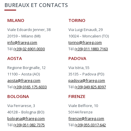
BUREAUX ET CONTACTS
MILANO
TORINO
Viale Edoardo Jenner, 38
Via Luigi Einaudi, 29
20159 – Milano (MI)
10024 – Moncalieri (TO)
info@frareg.com
torino@frareg.com
Tél
(+39) 02 6901.0030
Tél
(+39) 011 1883.7163
AOSTA
PADOVA
Regione Borgnalle, 12
Via Istria, 55
11100 – Aosta (AO)
35135 – Padova (PD)
aosta@frareg.com
padova@frareg.com
Tel
(+39) 0165 175.6033
Tél
(+39) 049 825.8397
BOLOGNA
FIRENZE
Via Ferrarese, 3
Viale Belfiore, 10
40128 – Bologna (BO)
50144 Firenze
bologna@frareg.com
firenze@frareg.com
Tél
(+39) 051 082.7375
Tél
(+39) 055.0317.642