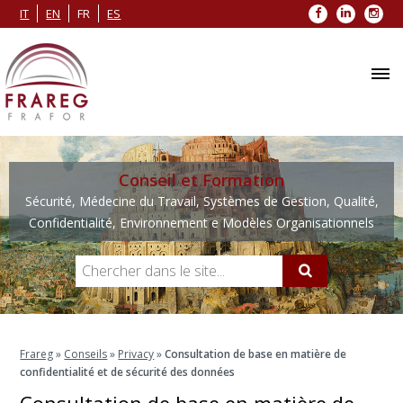
Facebook
LinkedIn
Inst
IT
EN
FR
ES
Conseil et Formation
Sécurité, Médecine du Travail, Systèmes de Gestion, Qualité,
Confidentialité, Environnement e Modèles Organisationnels
Frareg
»
Conseils
»
Privacy
»
Consultation de base en matière de
confidentialité et de sécurité des données