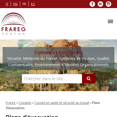
Facebook
LinkedIn
Inst
IT
EN
FR
ES
Conseil et Formation
Sécurité, Médecine du Travail, Systèmes de Gestion, Qualité,
Confidentialité, Environnement e Modèles Organisationnels
Frareg
»
Conseils
»
Conseil en santé et sécurité au travail
»
Plans
d’évacuation