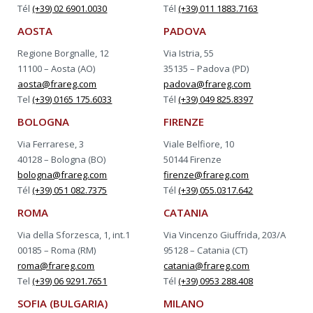
Tél
(+39) 02 6901.0030
Tél
(+39) 011 1883.7163
AOSTA
PADOVA
Regione Borgnalle, 12
Via Istria, 55
11100 – Aosta (AO)
35135 – Padova (PD)
aosta@frareg.com
padova@frareg.com
Tel
(+39) 0165 175.6033
Tél
(+39) 049 825.8397
BOLOGNA
FIRENZE
Via Ferrarese, 3
Viale Belfiore, 10
40128 – Bologna (BO)
50144 Firenze
bologna@frareg.com
firenze@frareg.com
Tél
(+39) 051 082.7375
Tél
(+39) 055.0317.642
ROMA
CATANIA
Via della Sforzesca, 1, int.1
Via Vincenzo Giuffrida, 203/A
00185 – Roma (RM)
95128 – Catania (CT)
roma@frareg.com
catania@frareg.com
Tel
(+39) 06 9291.7651
Tél
(+39) 0953 288.408
SOFIA (BULGARIA)
MILANO