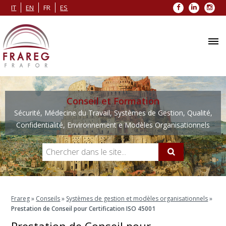
Facebook
LinkedIn
Inst
IT
EN
FR
ES
Conseil et Formation
Sécurité, Médecine du Travail, Systèmes de Gestion, Qualité,
Confidentialité, Environnement e Modèles Organisationnels
Frareg
»
Conseils
»
Systèmes de gestion et modèles organisationnels
»
Prestation de Conseil pour Certification ISO 45001