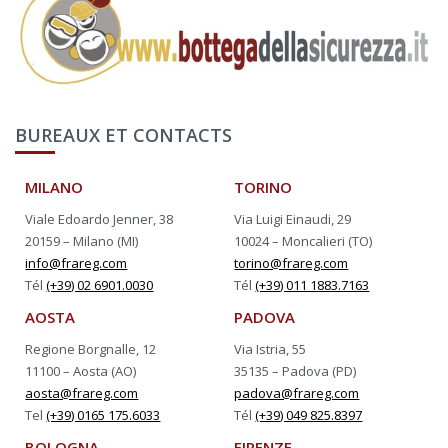
BUREAUX ET CONTACTS
MILANO
TORINO
Viale Edoardo Jenner, 38
Via Luigi Einaudi, 29
20159 – Milano (MI)
10024 – Moncalieri (TO)
info@frareg.com
torino@frareg.com
Tél
(+39) 02 6901.0030
Tél
(+39) 011 1883.7163
AOSTA
PADOVA
Regione Borgnalle, 12
Via Istria, 55
11100 – Aosta (AO)
35135 – Padova (PD)
aosta@frareg.com
padova@frareg.com
Tel
(+39) 0165 175.6033
Tél
(+39) 049 825.8397
BOLOGNA
FIRENZE