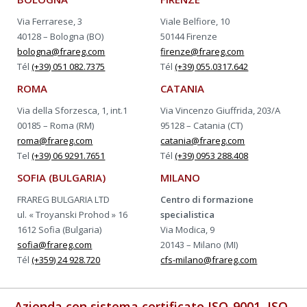
Via Ferrarese, 3
Viale Belfiore, 10
40128 – Bologna (BO)
50144 Firenze
bologna@frareg.com
firenze@frareg.com
Tél
(+39) 051 082.7375
Tél
(+39) 055.0317.642
ROMA
CATANIA
Via della Sforzesca, 1, int.1
Via Vincenzo Giuffrida, 203/A
00185 – Roma (RM)
95128 – Catania (CT)
roma@frareg.com
catania@frareg.com
Tel
(+39) 06 9291.7651
Tél
(+39) 0953 288.408
SOFIA (BULGARIA)
MILANO
FRAREG BULGARIA LTD
Centro di formazione
ul. « Troyanski Prohod » 16
specialistica
1612 Sofia (Bulgaria)
Via Modica, 9
sofia@frareg.com
20143 – Milano (MI)
Tél
(+359) 24 928.720
cfs-milano@frareg.com
Azienda con sistema certificato ISO-9001, ISO-