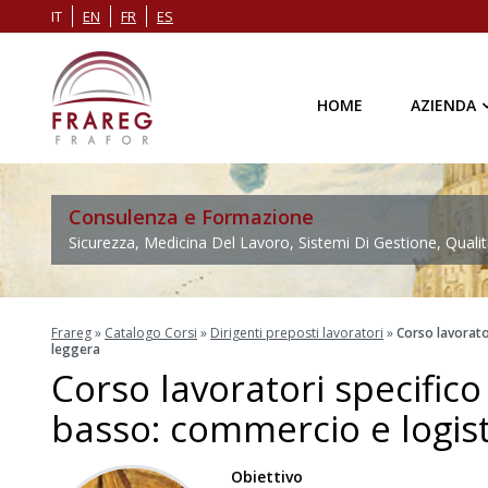
IT
EN
FR
ES
HOME
AZIENDA
Consulenza e Formazione
Sicurezza, Medicina Del Lavoro, Sistemi Di Gestione, Qualit
Frareg
»
Catalogo Corsi
»
Dirigenti preposti lavoratori
»
Corso lavorato
leggera
Corso lavoratori specific
basso: commercio e logist
Obiettivo