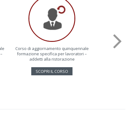
ale
Corso di aggiornamento quinquennale
Corso lavoratori 
 –
formazione specifica per lavoratori –
mansione – risch
addetti alla ristorazione
accoglienza e
SCOPRI IL CORSO
SCOPRI IL