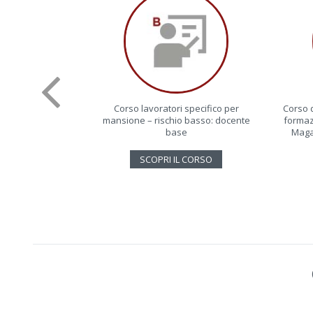
Corso lavoratori specifico per
Corso 
mansione – rischio basso: docente
formazi
base
Maga
SCOPRI IL CORSO