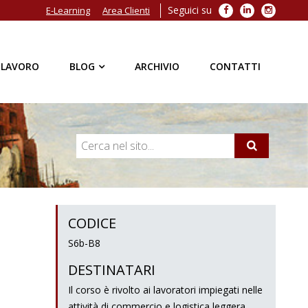
Seguici su
Facebook
LinkedIn
Instagra
E-Learning
Area Clienti
 LAVORO
BLOG
ARCHIVIO
CONTATTI
CODICE
S6b-B8
DESTINATARI
Il corso è rivolto ai lavoratori impiegati nelle
attività di commercio e logistica leggera