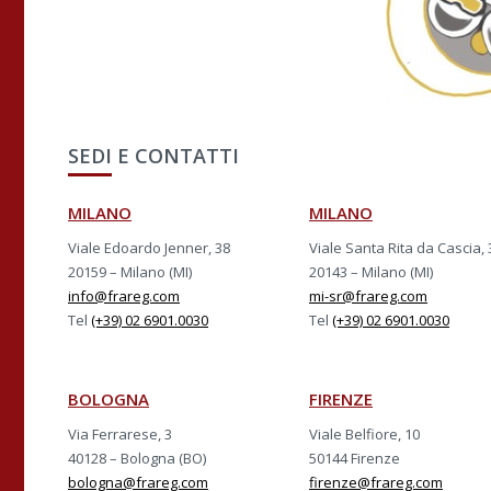
SEDI E CONTATTI
MILANO
MILANO
Viale Edoardo Jenner, 38
Viale Santa Rita da Cascia, 
20159 – Milano (MI)
20143 – Milano (MI)
info@frareg.com
mi-sr@frareg.com
Tel
(+39) 02 6901.0030
Tel
(+39) 02 6901.0030
BOLOGNA
FIRENZE
Via Ferrarese, 3
Viale Belfiore, 10
40128 – Bologna (BO)
50144 Firenze
bologna@frareg.com
firenze@frareg.com