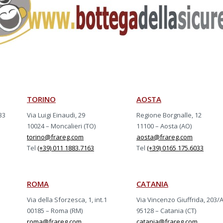
TORINO
AOSTA
33
Via Luigi Einaudi, 29
Regione Borgnalle, 12
10024 – Moncalieri (TO)
11100 – Aosta (AO)
torino@frareg.com
aosta@frareg.com
Tel
(+39) 011 1883.7163
Tel
(+39) 0165 175.6033
ROMA
CATANIA
Via della Sforzesca, 1, int.1
Via Vincenzo Giuffrida, 203/
00185 – Roma (RM)
95128 – Catania (CT)
roma@frareg.com
catania@frareg.com