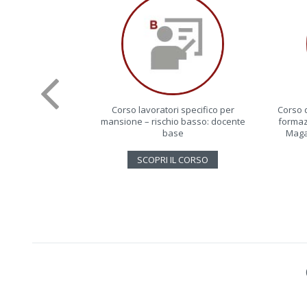
Corso lavoratori specifico per
Corso 
mansione – rischio basso: docente
formazi
base
Maga
SCOPRI IL CORSO