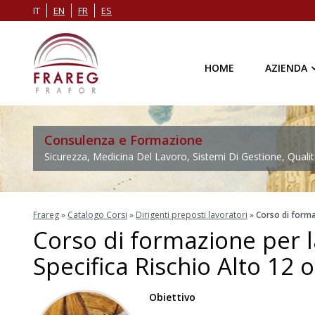
IT
EN
FR
ES
HOME
AZIENDA
Consulenza e Formazione
Sicurezza, Medicina Del Lavoro, Sistemi Di Gestione, Qualit
Frareg
»
Catalogo Corsi
»
Dirigenti preposti lavoratori
»
Corso di formaz
Corso di formazione per l
Specifica Rischio Alto 12 o
Obiettivo