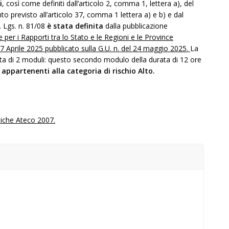
i
, così come definiti dall’articolo 2, comma 1, lettera a), del
to previsto all’articolo 37, comma 1 lettera a) e b) e dal
. Lgs. n. 81/08
è stata definita
dalla pubblicazione
r i Rapporti tra lo Stato e le Regioni e le Province
 Aprile 2025 pubblicato sulla G.U. n. del 24 maggio 2025.
La
a di 2 moduli: questo secondo modulo della durata di 12 ore
 appartenenti alla categoria di rischio Alto.
miche Ateco 2007.