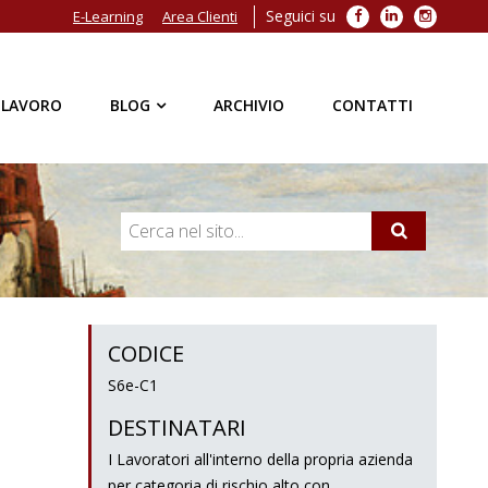
Seguici su
Facebook
LinkedIn
Instagra
E-Learning
Area Clienti
 LAVORO
BLOG
ARCHIVIO
CONTATTI
CODICE
S6e-C1
DESTINATARI
I Lavoratori all'interno della propria azienda
per categoria di rischio alto con