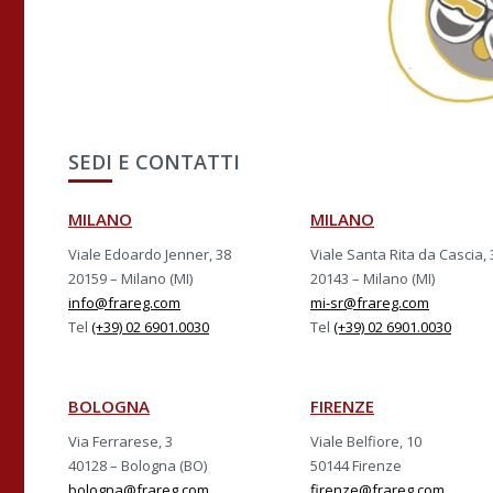
SEDI E CONTATTI
MILANO
MILANO
Viale Edoardo Jenner, 38
Viale Santa Rita da Cascia, 
20159 – Milano (MI)
20143 – Milano (MI)
info@frareg.com
mi-sr@frareg.com
Tel
(+39) 02 6901.0030
Tel
(+39) 02 6901.0030
BOLOGNA
FIRENZE
Via Ferrarese, 3
Viale Belfiore, 10
40128 – Bologna (BO)
50144 Firenze
bologna@frareg.com
firenze@frareg.com