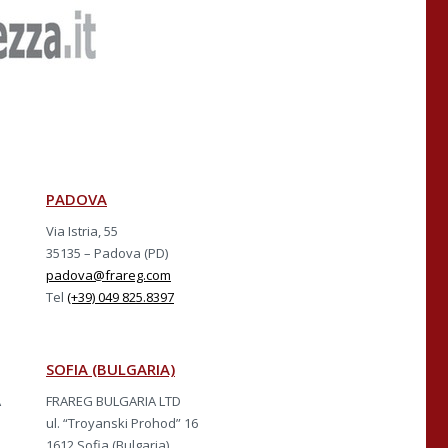
PADOVA
Via Istria, 55
35135 – Padova (PD)
padova@frareg.com
Tel
(+39) 049 825.8397
SOFIA (BULGARIA)
A
FRAREG BULGARIA LTD
ul. “Troyanski Prohod” 16
1612 Sofia (Bulgaria)