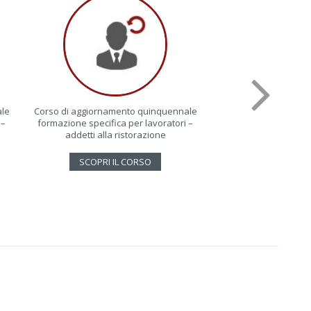
ale
Corso di aggiornamento quinquennale
Corso lavoratori 
 –
formazione specifica per lavoratori –
mansione – rischio b
addetti alla ristorazione
logistica 
SCOPRI IL CORSO
SCOPRI IL