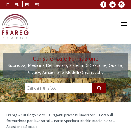
Facebook
LinkedIn
Inst
IT
EN
FR
ES
Consulenza e Formazione
Sicurezza, Medicina Del Lavoro, Sistemi Di Gestione, Qualità,
Privacy, Ambiente e Modelli Organizzativi
Frareg
»
Catalogo Corsi
»
Dirigenti preposti lavoratori
»
Corso di
formazione per lavoratori – Parte Specifica Rischio Medio 8 ore –
Assistenza Sociale