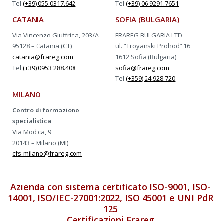
Tel
(+39) 055.0317.642
Tel
(+39) 06 9291.7651
CATANIA
SOFIA (BULGARIA)
Via Vincenzo Giuffrida, 203/A
FRAREG BULGARIA LTD
95128 – Catania (CT)
ul. “Troyanski Prohod” 16
catania@frareg.com
1612 Sofia (Bulgaria)
Tel
(+39) 0953 288.408
sofia@frareg.com
Tel
(+359) 24 928.720
MILANO
Centro di formazione
specialistica
Via Modica, 9
20143 – Milano (MI)
cfs-milano@frareg.com
Azienda con sistema certificato ISO-9001, ISO-
14001, ISO/IEC-27001:2022, ISO 45001 e UNI PdR
125
Certificazioni Frareg