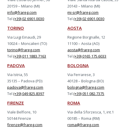
20159 – Milano (MI)
20143 – Milano (MI)
info@frareg.com
mi-sr@frareg.com
Tel
(+39) 02 6901.0030
Tel
(+39) 02 6901.0030
TORINO
AOSTA
Via Luigi Einaudi, 29
Regione Borgnalle, 12
10024 – Moncalieri (TO)
11100 – Aosta (AO)
torino@frareg.com
aosta@frareg.com
Tel
(+39) 011 1883.7163
Tel
(+39) 0165 175.6033
PADOVA
BOLOGNA
Via Istria, 55
Via Ferrarese, 3
35135 – Padova (PD)
40128 – Bologna (BO)
padova@frareg.com
bologna@frareg.com
Tel
(+39) 049 825.8397
Tel
(+39) 051 082.7375
FIRENZE
ROMA
Viale Belfiore, 10
Via della Sforzesca, 1, int.1
50144 Firenze
00185 – Roma (RM)
firenze@frareg.com
roma@frareg.com