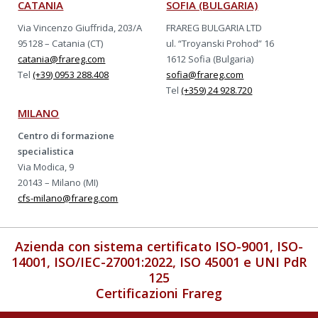
CATANIA
SOFIA (BULGARIA)
Via Vincenzo Giuffrida, 203/A
FRAREG BULGARIA LTD
95128 – Catania (CT)
ul. “Troyanski Prohod” 16
catania@frareg.com
1612 Sofia (Bulgaria)
Tel
(+39) 0953 288.408
sofia@frareg.com
Tel
(+359) 24 928.720
MILANO
Centro di formazione
specialistica
Via Modica, 9
20143 – Milano (MI)
cfs-milano@frareg.com
Azienda con sistema certificato ISO-9001, ISO-
14001, ISO/IEC-27001:2022, ISO 45001 e UNI PdR
125
Certificazioni Frareg