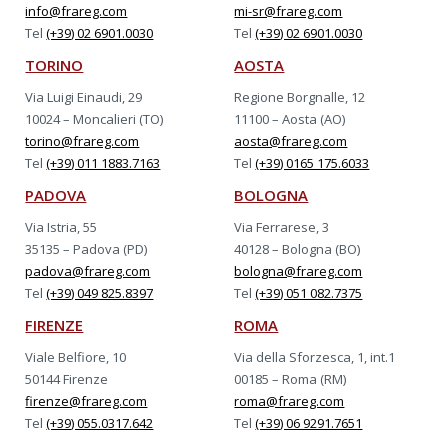
info@frareg.com
mi-sr@frareg.com
Tel
(+39) 02 6901.0030
Tel
(+39) 02 6901.0030
TORINO
AOSTA
Via Luigi Einaudi, 29
Regione Borgnalle, 12
10024 – Moncalieri (TO)
11100 – Aosta (AO)
torino@frareg.com
aosta@frareg.com
Tel
(+39) 011 1883.7163
Tel
(+39) 0165 175.6033
PADOVA
BOLOGNA
Via Istria, 55
Via Ferrarese, 3
35135 – Padova (PD)
40128 – Bologna (BO)
padova@frareg.com
bologna@frareg.com
Tel
(+39) 049 825.8397
Tel
(+39) 051 082.7375
FIRENZE
ROMA
Viale Belfiore, 10
Via della Sforzesca, 1, int.1
50144 Firenze
00185 – Roma (RM)
firenze@frareg.com
roma@frareg.com
Tel
(+39) 055.0317.642
Tel
(+39) 06 9291.7651