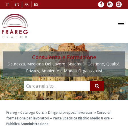
Facebook
LinkedIn
Inst
IT
EN
FR
ES
Consulenza e Formazione
Sicurezza, Medicina Del Lavoro, Sistemi Di Gestione, Qualità,
Privacy, Ambiente e Modelli Organizzativi
Frareg
»
Catalogo Corsi
»
Dirigenti preposti lavoratori
»
Corso di
formazione per lavoratori – Parte Specifica Rischio Medio 8 ore –
Pubblica Amministrazione