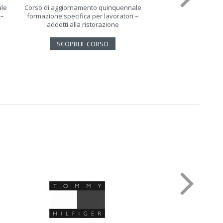
ale
Corso di aggiornamento quinquennale
Corso lavoratori 
 –
formazione specifica per lavoratori –
mansione – rischio b
addetti alla ristorazione
logistica 
SCOPRI IL CORSO
SCOPRI IL