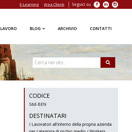
Seguici su
Facebook
LinkedIn
Instagra
E-Learning
Area Clienti
 LAVORO
BLOG
ARCHIVIO
CONTATTI
CODICE
S6d-BEN
DESTINATARI
I Lavoratori all'interno della propria azienda
per categoria di rischio medio / Workers