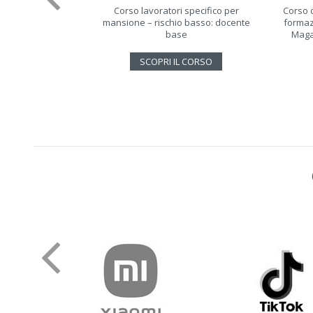
Corso lavoratori specifico per
Corso 
mansione – rischio basso: docente
formazi
base
Maga
SCOPRI IL CORSO