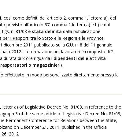
i
, così come definiti dall’articolo 2, comma 1, lettera a), del
to previsto all’articolo 37, comma 1 lettera a) e b) e dal
. Lgs. n. 81/08
è stata definita
dalla pubblicazione
r i Rapporti tra lo Stato e le Regioni e le Province
21 dicembre 2011
pubblicato sulla G.U. n. 8 del 11 gennaio
ennaio 2012. La formazione per lavoratori è composta di 2
 durata di 8 ore riguarda i
dipendenti delle attività
trasportatori o magazzinieri)
.
ulo effettuato in modo personalizzato direttamente presso la
1, letter a) of Legislative Decree No. 81/08, in reference to the
aragraph 3 of the same article of Legislative Decree No. 81/08,
 the Permanent Conference for Relations between the State,
zano on December 21, 2011, published in the Official
 26, 2012.