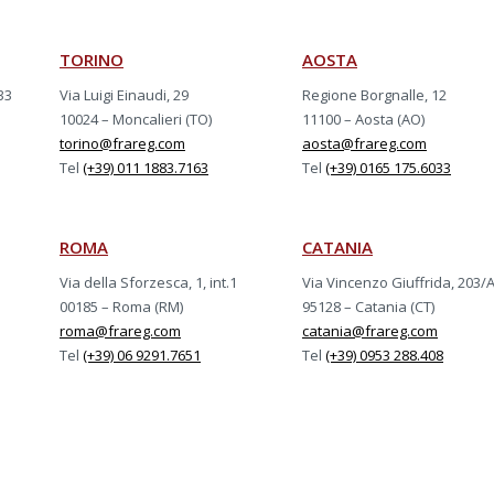
TORINO
AOSTA
33
Via Luigi Einaudi, 29
Regione Borgnalle, 12
10024 – Moncalieri (TO)
11100 – Aosta (AO)
torino@frareg.com
aosta@frareg.com
Tel
(+39) 011 1883.7163
Tel
(+39) 0165 175.6033
ROMA
CATANIA
Via della Sforzesca, 1, int.1
Via Vincenzo Giuffrida, 203/
00185 – Roma (RM)
95128 – Catania (CT)
roma@frareg.com
catania@frareg.com
Tel
(+39) 06 9291.7651
Tel
(+39) 0953 288.408