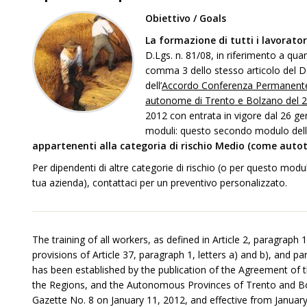
Obiettivo / Goals
L
a formazione di tutti i lavorator
D.Lgs. n. 81/08, in riferimento a quan
comma 3 dello stesso articolo del D
dell’
Accordo Conferenza Permanente pe
autonome di Trento e Bolzano del 
2012 con entrata in vigore dal 26 g
moduli: questo secondo modulo della
appartenenti alla categoria di rischio Medio (come auto
Per dipendenti di altre categorie di rischio (o per questo mod
tua azienda), contattaci per un preventivo personalizzato.
The training of all workers, as defined in Article 2, paragraph 
provisions of Article 37, paragraph 1, letters a) and b), and p
has been established by the publication of the Agreement of
the Regions, and the Autonomous Provinces of Trento and Bol
Gazette No. 8 on January 11, 2012, and effective from January