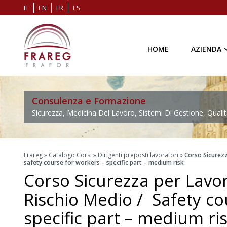
IT
EN
FR
ES
HOME
AZIENDA
Consulenza e Formazione
Sicurezza, Medicina Del Lavoro, Sistemi Di Gestione, Qualit
Frareg
»
Catalogo Corsi
»
Dirigenti preposti lavoratori
»
Corso Sicurezz
safety course for workers – specific part – medium risk
Corso Sicurezza per Lavora
Rischio Medio / Safety co
specific part – medium ri