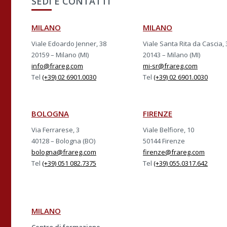
SEDI E CONTATTI
MILANO
MILANO
Viale Edoardo Jenner, 38
Viale Santa Rita da Cascia, 
20159 – Milano (MI)
20143 – Milano (MI)
info@frareg.com
mi-sr@frareg.com
Tel
(+39) 02 6901.0030
Tel
(+39) 02 6901.0030
BOLOGNA
FIRENZE
Via Ferrarese, 3
Viale Belfiore, 10
40128 – Bologna (BO)
50144 Firenze
bologna@frareg.com
firenze@frareg.com
Tel
(+39) 051 082.7375
Tel
(+39) 055.0317.642
MILANO
Centro di formazione