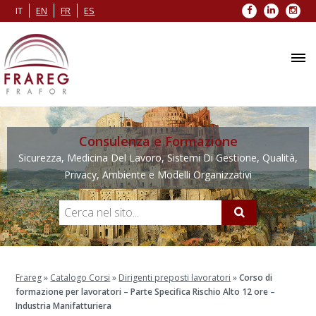
Facebook
LinkedIn
Inst
IT
EN
FR
ES
Consulenza e Formazione
Sicurezza, Medicina Del Lavoro, Sistemi Di Gestione, Qualità,
Privacy, Ambiente e Modelli Organizzativi
Frareg
»
Catalogo Corsi
»
Dirigenti preposti lavoratori
»
Corso di
formazione per lavoratori – Parte Specifica Rischio Alto 12 ore –
Industria Manifatturiera