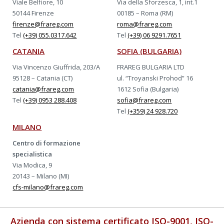
Viale Belfiore, 10
Via della Sforzesca, 1, int.1
50144 Firenze
00185 – Roma (RM)
firenze@frareg.com
roma@frareg.com
Tel
(+39) 055.0317.642
Tel
(+39) 06 9291.7651
CATANIA
SOFIA (BULGARIA)
Via Vincenzo Giuffrida, 203/A
FRAREG BULGARIA LTD
95128 – Catania (CT)
ul. “Troyanski Prohod” 16
catania@frareg.com
1612 Sofia (Bulgaria)
Tel
(+39) 0953 288.408
sofia@frareg.com
Tel
(+359) 24 928.720
MILANO
Centro di formazione
specialistica
Via Modica, 9
20143 – Milano (MI)
cfs-milano@frareg.com
Azienda con sistema certificato ISO-9001, ISO-