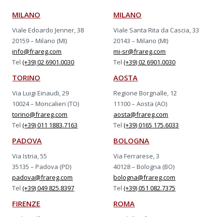
MILANO
MILANO
Viale Edoardo Jenner, 38
Viale Santa Rita da Cascia, 33
20159 – Milano (MI)
20143 – Milano (MI)
info@frareg.com
mi-sr@frareg.com
Tel
(+39) 02 6901.0030
Tel
(+39) 02 6901.0030
TORINO
AOSTA
Via Luigi Einaudi, 29
Regione Borgnalle, 12
10024 – Moncalieri (TO)
11100 – Aosta (AO)
torino@frareg.com
aosta@frareg.com
Tel
(+39) 011 1883.7163
Tel
(+39) 0165 175.6033
PADOVA
BOLOGNA
Via Istria, 55
Via Ferrarese, 3
35135 – Padova (PD)
40128 – Bologna (BO)
padova@frareg.com
bologna@frareg.com
Tel
(+39) 049 825.8397
Tel
(+39) 051 082.7375
FIRENZE
ROMA