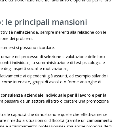
: le principali mansioni
ttività nell’azienda
, sempre inerenti alla relazione con le
zione dei problemi.
ssumersi si possono ricordare:
e umane nel processo di selezione e valutazione delle loro
ontri individuali, la somministrazione di test psicologici e
 degli aspetti sociali e motivazionali;
elativamente ai dipendenti già assunti, ad esempio stilando i
ivi come interviste, gruppi di ascolto o forme analoghe di
consulenza aziendale individuale per il lavoro e per la
dera passare da un settore all’altro o cercare una promozione
 tra le capacità che dimostrano e quelle che effettivamente
orre rimedio a situazioni di difficoltà (tramite un cambiamento
ione e aggiornamento professionale), ma anche proporre degli