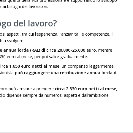
lla qualità della vita professionale e supportando lo sviluppo
ai bisogni dei lavoratori.
go del lavoro?
 aspetti, tra cui l’esperienza, l’anzianità, le competenze, il
ti a svolgere.
e annua lorda (RAL) di circa 20.000-25.000 euro
, mentre
0-850 euro al mese, per poi salire gradualmente.
circa 1.650 euro netti al mese
, un compenso leggermente
sionista
può raggiungere una retribuzione annua lorda di
voro può arrivare a prendere
circa 2.330 euro netti al mese
,
endio dipende sempre da numerosi aspetti e dall’ambizione