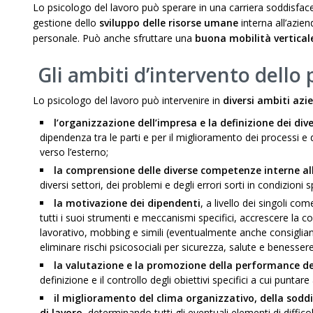
Lo psicologo del lavoro può sperare in una carriera soddisfa
gestione dello
sviluppo delle risorse umane
interna all’azie
personale. Può anche sfruttare una
buona mobilità vertical
Gli ambiti d’intervento dello 
Lo psicologo del lavoro può intervenire in
diversi ambiti azi
l’organizzazione dell’impresa e la definizione dei dive
dipendenza tra le parti e per il miglioramento dei processi e
verso l’esterno;
la comprensione delle diverse competenze interne al
diversi settori, dei problemi e degli errori sorti in condizioni s
la motivazione dei dipendenti
, a livello dei singoli co
tutti i suoi strumenti e meccanismi specifici, accrescere la c
lavorativo, mobbing e simili (eventualmente anche consigliand
eliminare rischi psicosociali per sicurezza, salute e benessere
la valutazione e la promozione della performance del
definizione e il controllo degli obiettivi specifici a cui puntar
il miglioramento del clima organizzativo, della soddis
di lavoro
, determinando tutti gli eventuali elementi di diffic