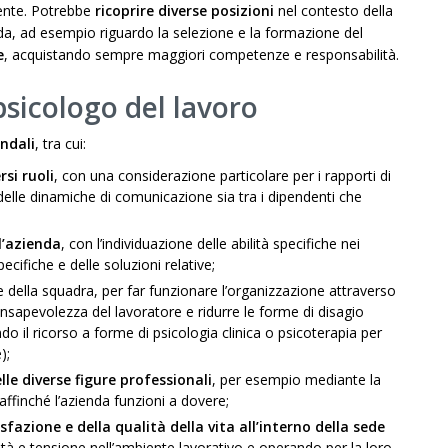
cente. Potrebbe
ricoprire diverse posizioni
nel contesto della
nda, ad esempio riguardo la selezione e la formazione del
e
, acquistando sempre maggiori competenze e responsabilità.
psicologo del lavoro
endali
, tra cui:
rsi ruoli
, con una considerazione particolare per i rapporti di
 delle dinamiche di comunicazione sia tra i dipendenti che
l’azienda
, con l’individuazione delle abilità specifiche nei
pecifiche e delle soluzioni relative;
me della squadra, per far funzionare l’organizzazione attraverso
onsapevolezza del lavoratore e ridurre le forme di disagio
o il ricorso a forme di psicologia clinica o psicoterapia per
);
le diverse figure professionali
, per esempio mediante la
e affinché l’azienda funzioni a dovere;
fazione e della qualità della vita all’interno della sede
oltà e tensione nell’ambiente lavorativo e operando per la loro