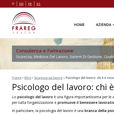
IT
EN
FR
ES
HOME
AZIENDA
Consulenza e Formazione
Sicurezza, Medicina Del Lavoro, Sistemi Di Gestione, Qualit
Frareg
»
Blog
»
Sicurezza sul lavoro
»
Psicologo del lavoro: chi è e cosa
Psicologo del lavoro: chi è
Lo
psicologo del lavoro
è una figura importantissima per le a
per tutta l’organizzazione e
promuove il benessere lavorativ
In particolare, la psicologia del lavoro è una
branca della psi