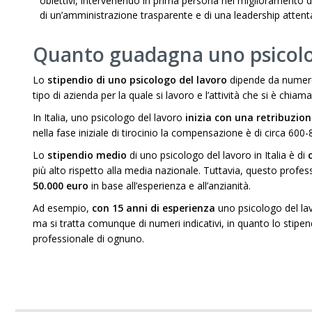
obiettivi, intervenendo in prima persona nel miglioramento de
di un’amministrazione trasparente e di una leadership attenta 
Quanto guadagna uno psicolo
Lo
stipendio di uno psicologo del lavoro
dipende da numerosi
tipo di azienda per la quale si lavoro e l’attività che si è chiama
In Italia, uno psicologo del lavoro
inizia con una retribuzion
nella fase iniziale di tirocinio la compensazione è di circa 60
Lo
stipendio medio
di uno psicologo del lavoro in Italia è di
più alto rispetto alla media nazionale. Tuttavia, questo profes
50.000 euro
in base all’esperienza e all’anzianità.
Ad esempio,
con 15 anni di esperienza
uno psicologo del la
ma si tratta comunque di numeri indicativi, in quanto lo stip
professionale di ognuno.