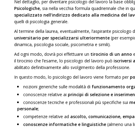
Nel dettaglio, per diventare psicologo del lavoro la base obbli
Psicologiche
, sia nella vecchia formula quadriennale che in qu
specializzato nell’indirizzo dedicato alla medicina del la
quelli di psicologia generale.
Al termine della laurea, eventualmente, l’aspirante psicologo 
universitario per specializzarsi ulteriormente
(per esempio
dinamica, psicologia sociale, psicometria e simili).
Ad ogni modo, dovrà poi effettuare un
tirocinio di un anno
e
il tirocinio che l’esame, lo psicologo del lavoro può
iscriversi 
abilitato definitivamente allo svolgimento della professione.
In questo modo, lo psicologo del lavoro viene formato per
po
nozioni generiche sulle modalità di
funzionamento organ
conoscenze relative ai
principi di selezione e inserime
conoscenze tecniche e professionali più specifiche sui
me
personale
;
competenze relative ad
ascolto, comunicazione, empat
conoscenze informatiche e linguistiche
(almeno una li