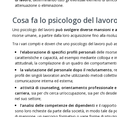
attenuazione o eliminazione.
Cosa fa lo psicologo del lavoro
Uno psicologo del lavoro
può svolgere diverse mansioni e a
risorse umane, a partire dalla loro acquisizione fino alla risolu
Tra i vari compiti e doveri che uno psicologo del lavoro può a
l’elaborazione di specifici profili personali
delle risors
caratteristiche e capacità, ad esempio mediante colloqui e inc
attitudinali, la compilazione di un quadro dei comportamenti e
la valutazione del personale dopo il reclutamento
, r
profili dei singoli lavoratori anche utilizzando metodi collett
comunicazione interna ed esterna;
attività di counseling, orientamento professionale e 
carriera
, sia per chi cerca un’occupazione, sia per chi desi
nel suo settore;
l’analisi delle competenze dei dipendenti
e il rapporto
sono loro richieste da parte della società, in modo tale da p
di mansione, un percorso formativo o varie forme di istruz