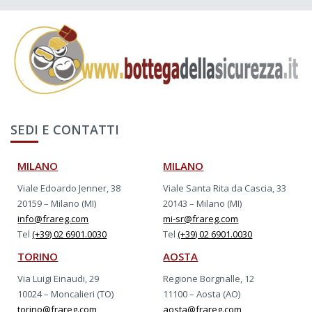
SEDI E CONTATTI
MILANO
MILANO
Viale Edoardo Jenner, 38
Viale Santa Rita da Cascia, 33
20159 – Milano (MI)
20143 – Milano (MI)
info@frareg.com
mi-sr@frareg.com
Tel
(+39) 02 6901.0030
Tel
(+39) 02 6901.0030
TORINO
AOSTA
Via Luigi Einaudi, 29
Regione Borgnalle, 12
10024 – Moncalieri (TO)
11100 – Aosta (AO)
torino@frareg.com
aosta@frareg.com