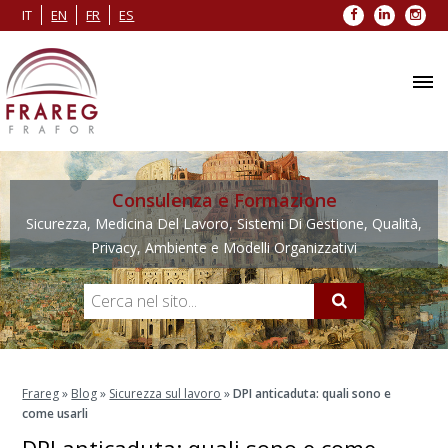
Facebook
LinkedIn
Inst
IT
EN
FR
ES
Consulenza e Formazione
Sicurezza, Medicina Del Lavoro, Sistemi Di Gestione, Qualità,
Privacy, Ambiente e Modelli Organizzativi
Frareg
»
Blog
»
Sicurezza sul lavoro
»
DPI anticaduta: quali sono e
come usarli