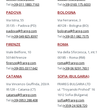
Tel
(+39) 011 1883.7163
Tel
(+39) 0165 175.6033
PADOVA
BOLOGNA
Via Istria, 55
Via Ferrarese, 3
35135 – Padova (PD)
40128 – Bologna (BO)
padova@frareg.com
bologna@frareg.com
Tel
(+39) 049 825.8397
Tel
(+39) 051 082.7375
FIRENZE
ROMA
Viale Belfiore, 10
Via della Sforzesca, 1, int.1
50144 Firenze
00185 – Roma (RM)
firenze@frareg.com
roma@frareg.com
Tel
(+39) 055.0317.642
Tel
(+39) 06 9291.7651
CATANIA
SOFIA (BULGARIA)
Via Vincenzo Giuffrida, 203/A
FRAREG BULGARIA LTD
95128 – Catania (CT)
ul. “Troyanski Prohod” 16
catania@frareg.com
1612 Sofia (Bulgaria)
Tel
(+39) 0953 288.408
sofia@frareg.com
Tel
(+359) 24 928.720