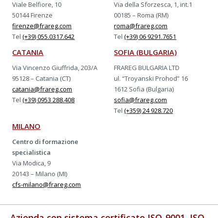
Viale Belfiore, 10
Via della Sforzesca, 1, int.1
50144 Firenze
00185 – Roma (RM)
firenze@frareg.com
roma@frareg.com
Tel
(+39) 055.0317.642
Tel
(+39) 06 9291.7651
CATANIA
SOFIA (BULGARIA)
Via Vincenzo Giuffrida, 203/A
FRAREG BULGARIA LTD
95128 – Catania (CT)
ul. “Troyanski Prohod” 16
catania@frareg.com
1612 Sofia (Bulgaria)
Tel
(+39) 0953 288.408
sofia@frareg.com
Tel
(+359) 24 928.720
MILANO
Centro di formazione
specialistica
Via Modica, 9
20143 – Milano (MI)
cfs-milano@frareg.com
Azienda con sistema certificato ISO-9001, ISO-