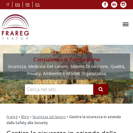
Facebook
LinkedIn
Inst
IT
EN
FR
ES
Consulenza e Formazione
Sicurezza, Medicina Del Lavoro, Sistemi Di Gestione, Qualità,
Privacy, Ambiente e Modelli Organizzativi
Frareg
»
Blog
»
Sicurezza sul lavoro
»
Gestire la sicurezza in azienda
dalla Safety alla Security