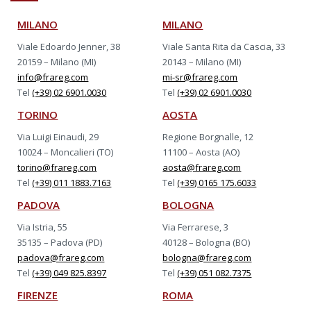
MILANO
MILANO
Viale Edoardo Jenner, 38
Viale Santa Rita da Cascia, 33
20159 – Milano (MI)
20143 – Milano (MI)
info@frareg.com
mi-sr@frareg.com
Tel
(+39) 02 6901.0030
Tel
(+39) 02 6901.0030
TORINO
AOSTA
Via Luigi Einaudi, 29
Regione Borgnalle, 12
10024 – Moncalieri (TO)
11100 – Aosta (AO)
torino@frareg.com
aosta@frareg.com
Tel
(+39) 011 1883.7163
Tel
(+39) 0165 175.6033
PADOVA
BOLOGNA
Via Istria, 55
Via Ferrarese, 3
35135 – Padova (PD)
40128 – Bologna (BO)
padova@frareg.com
bologna@frareg.com
Tel
(+39) 049 825.8397
Tel
(+39) 051 082.7375
FIRENZE
ROMA