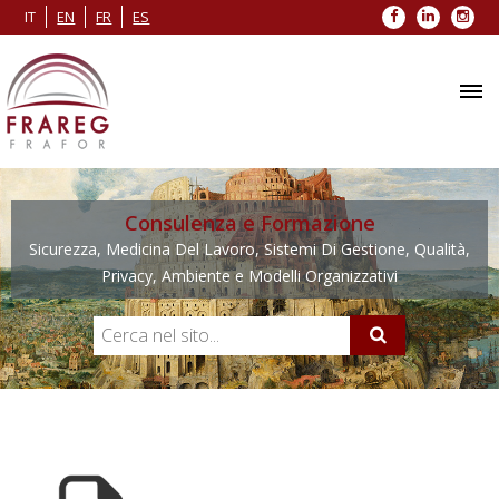
Facebook
LinkedIn
Inst
IT
EN
FR
ES
Consulenza e Formazione
Sicurezza, Medicina Del Lavoro, Sistemi Di Gestione, Qualità,
Privacy, Ambiente e Modelli Organizzativi