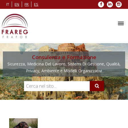
Facebook
LinkedIn
Inst
IT
EN
FR
ES
Consulenza e Formazione
Sicurezza, Medicina Del Lavoro, Sistemi Di Gestione, Qualità,
Privacy, Ambiente e Modelli Organizzativi