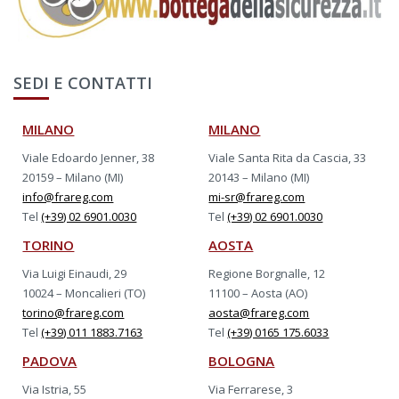
SEDI E CONTATTI
MILANO
MILANO
Viale Edoardo Jenner, 38
Viale Santa Rita da Cascia, 33
20159 – Milano (MI)
20143 – Milano (MI)
info@frareg.com
mi-sr@frareg.com
Tel
(+39) 02 6901.0030
Tel
(+39) 02 6901.0030
TORINO
AOSTA
Via Luigi Einaudi, 29
Regione Borgnalle, 12
10024 – Moncalieri (TO)
11100 – Aosta (AO)
torino@frareg.com
aosta@frareg.com
Tel
(+39) 011 1883.7163
Tel
(+39) 0165 175.6033
PADOVA
BOLOGNA
Via Istria, 55
Via Ferrarese, 3