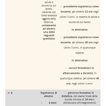
salute e
sicurezza sul
–
precedente esperienza come
lavoro,
docente
, per almeno
32 ore
negli
coerente con
l’area tematica
ultimi 3 anni, in materia di salute e
oggetto della
docenza,
sicurezza sul lavoro
unitamente
ad almeno
in alternativa
una delle
seguenti
–
precedente esperienza come
specifiche:
docente
, per almeno
40 ore
negli
ultimi 3 anni, in qualunque
materia
in alternativa
–
corso/i formativo/i in
affiancamento a docente
, in
qualunque materia, per almeno
48
ore
, negli ultimi 3 anni
n. 6
Esperienza di
–
percorso formativo in
almeno
:
didattica
, con esame finale della
durata minima di
24 ore
o
–
6 mesi
abilitazione all’insegnamento