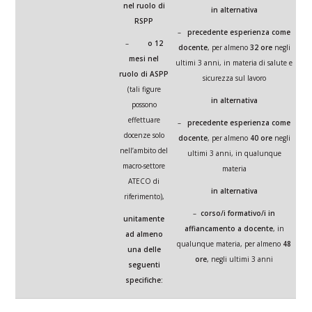
nel ruolo di
in alternativa
RSPP
–
precedente esperienza come
–
o 12
docente
, per almeno
32 ore
negli
mesi nel
ultimi 3 anni, in materia di salute e
ruolo di ASPP
sicurezza sul lavoro
(tali figure
in alternativa
possono
effettuare
–
precedente esperienza come
docenze solo
docente
, per almeno
40 ore
negli
nell’ambito del
ultimi 3 anni, in qualunque
macro-settore
materia
ATECO di
in alternativa
riferimento),
–
corso/i formativo/i in
unitamente
affiancamento a docente
, in
ad almeno
qualunque materia, per almeno
48
una delle
ore
, negli ultimi 3 anni
seguenti
specifiche: