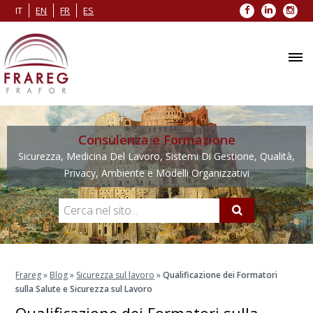
Facebook
LinkedIn
Inst
IT
EN
FR
ES
Consulenza e Formazione
Sicurezza, Medicina Del Lavoro, Sistemi Di Gestione, Qualità,
Privacy, Ambiente e Modelli Organizzativi
Frareg
»
Blog
»
Sicurezza sul lavoro
»
Qualificazione dei Formatori
sulla Salute e Sicurezza sul Lavoro