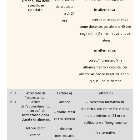
almeno una delle
specifiche
della durata
riportate
:
in alternativa:
minima di
24
–
precedente esperienza
ore
come docente
, per almeno
40 ore
negli ultimi 3 anni, in qualunque
materia
in alternativa:
corso/i formativo/i in
affiancamento
a docente, per
almeno
48 ore
negli ultimi 3 anni,
in qualunque materia
n. 3
Attestato
di
Lettera a)
Lettera b)
frequenza, con
n. 4
verifica
almeno
–
percorso formativo in
dell’apprendimento,
didattica
, con esame finale della
a
corso/i di
–
dodici mesi
formazione della
durata minima di
24 ore
o
(terzo criterio)
durata di almeno:
abilitazione all’insegnamento
60 ore
(terzo
–
diciotto
in alternativa
criterio)
mesi
(quarto