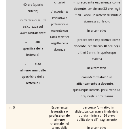
criterio)
–
precedente esperienza come
40 ore
(quarto
docente
, per almeno
32 ore
negli
criterio)
di esperienza
ultimi 3 anni, in materia di salute e
lavorativa o
in materia di salute
sicurezza sul lavoro
professionale
e sicurezza sul
coerente con
in alternativa
lavoro
unitamente
:
l’area tematica
–
precedente esperienza come
–
alla
oggetto della
docente
, per almeno
40 ore
negli
specifica della
docenza
ultimi 3 anni, in qualunque
lettera a)
materia
–
e ad
in alternativa
almeno una delle
specifiche della
corso/i formativo/i in
lettera b)
affiancamento a docente
, in
qualunque materia, per almeno
48
ore
, negli ultimi 3 anni
n. 5
Esperienza
–
percorso formativo in
lavorativa o
didattica
, con esame finale della
professionale
durata minima di
24 ore
o
almeno
abilitazione all’insegnamento
triennale
nel
campo della
in alternativa