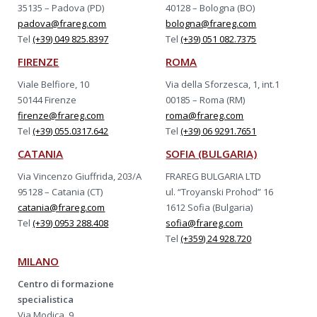
35135 – Padova (PD)
40128 – Bologna (BO)
padova@frareg.com
bologna@frareg.com
Tel
(+39) 049 825.8397
Tel
(+39) 051 082.7375
FIRENZE
ROMA
Viale Belfiore, 10
Via della Sforzesca, 1, int.1
50144 Firenze
00185 – Roma (RM)
firenze@frareg.com
roma@frareg.com
Tel
(+39) 055.0317.642
Tel
(+39) 06 9291.7651
CATANIA
SOFIA (BULGARIA)
Via Vincenzo Giuffrida, 203/A
FRAREG BULGARIA LTD
95128 – Catania (CT)
ul. “Troyanski Prohod” 16
catania@frareg.com
1612 Sofia (Bulgaria)
Tel
(+39) 0953 288.408
sofia@frareg.com
Tel
(+359) 24 928.720
MILANO
Centro di formazione
specialistica
Via Modica, 9