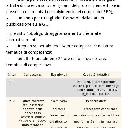
attività di docenza solo nei riguardi dei propri dipendenti, se in
possesso dei requisiti di svolgimento dei compiti del SPP);
– un anno per tutti gli altri formatori dalla data di
pubblicazione sulla G.U.
E’ previsto
l’obbligo di aggiornamento triennale
,
alternativamente:
– frequenza, per almeno 24 ore complessive nell’area
tematica di competenza;
– ad effettuare almeno 24 ore di docenza nell’area
tematica di competenza.
Criteri
Conoscenza
Esperienza
Capacità didattica
n. 1
Esperienza come docente
esterno
, per almeno
90 ore negli
ultimi 3 anni
, nell’area tematica
oggetto della docenza
n. 2
Laurea coerente
in alternativa:
in alternativa:
con le materie
oggetto della
percorso
–
precedente esperienza
docenza
in
formativo in
come docente
, per almeno
32 ore
materia di salute e
sicurezza sul lavoro,
didattica
, con
negli ultimi 3 anni, in materia di
unitamente ad
esame finale,
salute e sicurezza sul lavoro