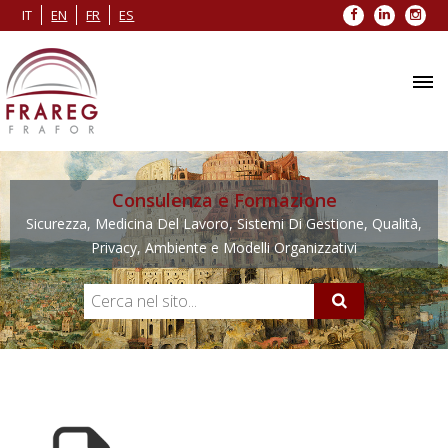
Facebook
LinkedIn
Inst
IT
EN
FR
ES
Consulenza e Formazione
Sicurezza, Medicina Del Lavoro, Sistemi Di Gestione, Qualità,
Privacy, Ambiente e Modelli Organizzativi