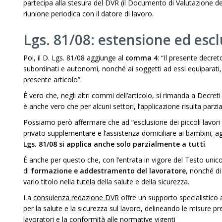
partecipa alla stesura del DVR (il Documento di Valutazione del 
riunione periodica con il datore di lavoro.
Lgs. 81/08: estensione ed escl
Poi, il D. Lgs. 81/08 aggiunge al
comma 4
: “Il presente decreto
subordinati e autonomi, nonché ai soggetti ad essi equiparati
presente articolo”.
È vero che, negli altri commi dell’articolo, si rimanda a Decret
è anche vero che per alcuni settori, l’applicazione risulta parzia
Possiamo però affermare che ad “esclusione dei piccoli lavori
privato supplementare e l’assistenza domiciliare ai bambini, agli
Lgs. 81/08 si applica anche solo parzialmente a tutti
.
È anche per questo che, con l’entrata in vigore del Testo unic
di
formazione e addestramento del lavoratore
, nonché di 
vario titolo nella tutela della salute e della sicurezza.
La
consulenza redazione DVR
offre un supporto specialistico a
per la salute e la sicurezza sul lavoro, delineando le misure pr
lavoratori e la conformità alle normative vigenti