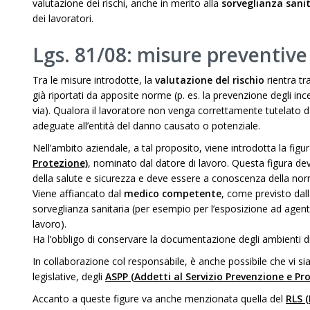
valutazione dei rischi, anche in merito alla
sorveglianza sani
dei lavoratori.
Lgs. 81/08: misure preventive 
Tra le misure introdotte, la
valutazione del rischio
rientra tra
già riportati da apposite norme (p. es. la prevenzione degli ince
via). Qualora il lavoratore non venga correttamente tutelato d
adeguate all’entità del danno causato o potenziale.
Nell’ambito aziendale, a tal proposito, viene introdotta la figu
Protezione)
, nominato dal datore di lavoro. Questa figura d
della salute e sicurezza e deve essere a conoscenza della nor
Viene affiancato dal
medico competente
, come previsto dal
sorveglianza sanitaria (per esempio per l’esposizione ad agenti
lavoro).
Ha l’obbligo di conservare la documentazione degli ambienti di
In collaborazione col responsabile, è anche possibile che vi sia
legislative, degli
ASPP (Addetti al Servizio Prevenzione e Pr
Accanto a queste figure va anche menzionata quella del
RLS 