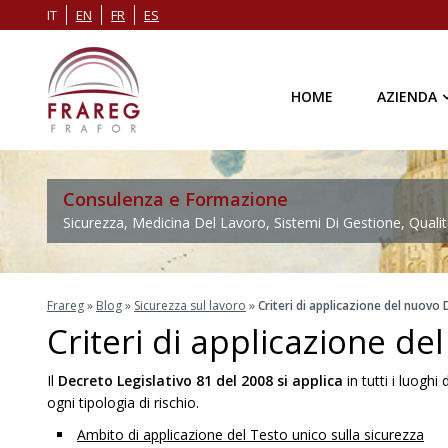
IT
EN
FR
ES
HOME
AZIENDA
Consulenza e Formazione
Sicurezza, Medicina Del Lavoro, Sistemi Di Gestione, Qualit
Frareg
»
Blog
»
Sicurezza sul lavoro
»
Criteri di applicazione del nuovo 
Criteri di applicazione de
Il
Decreto Legislativo 81 del 2008 si applica
in tutti i luoghi
ogni tipologia di rischio.
Ambito di applicazione del Testo unico sulla sicurezza