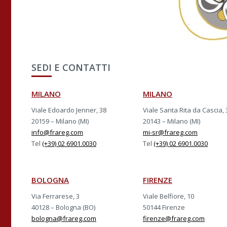
SEDI E CONTATTI
MILANO
MILANO
Viale Edoardo Jenner, 38
Viale Santa Rita da Cascia, 
20159 – Milano (MI)
20143 – Milano (MI)
info@frareg.com
mi-sr@frareg.com
Tel
(+39) 02 6901.0030
Tel
(+39) 02 6901.0030
BOLOGNA
FIRENZE
Via Ferrarese, 3
Viale Belfiore, 10
40128 – Bologna (BO)
50144 Firenze
bologna@frareg.com
firenze@frareg.com