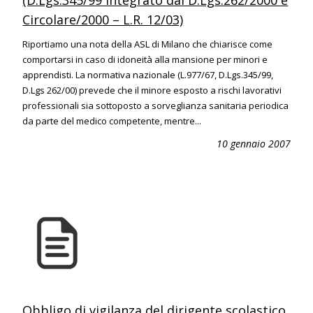
(D.Lgs.345/99 integrato dal D.Lgs.262/2000 e
Circolare/2000 – L.R. 12/03)
Riportiamo una nota della ASL di Milano che chiarisce come
comportarsi in caso di idoneità alla mansione per minori e
apprendisti. La normativa nazionale (L.977/67, D.Lgs.345/99,
D.Lgs 262/00) prevede che il minore esposto a rischi lavorativi
professionali sia sottoposto a sorveglianza sanitaria periodica
da parte del medico competente, mentre...
10 gennaio 2007
Obbligo di vigilanza del dirigente scolastico