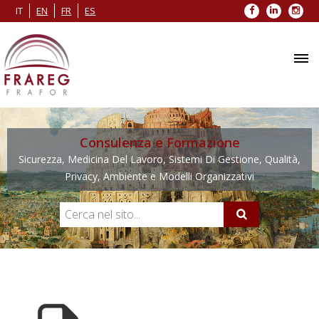
Facebook
LinkedIn
Inst
IT
EN
FR
ES
Consulenza e Formazione
Sicurezza, Medicina Del Lavoro, Sistemi Di Gestione, Qualità,
Privacy, Ambiente e Modelli Organizzativi