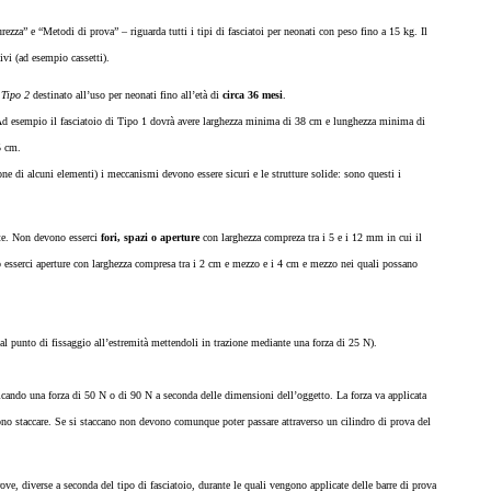
ezza” e “Metodi di prova” – riguarda tutti i tipi di fasciatoi per neonati con peso fino a 15 kg. Il
ivi (ad esempio cassetti).
l
Tipo 2
destinato all’uso per neonati fino all’età di
circa 36 mesi
.
Ad esempio il fasciatoio di Tipo 1 dovrà avere larghezza minima di 38 cm e lunghezza minima di
5 cm.
ne di alcuni elementi) i meccanismi devono essere sicuri e le strutture solide: sono questi i
tate. Non devono esserci
fori, spazi o aperture
con larghezza compreza tra i 5 e i 12 mm in cui il
o esserci aperture con larghezza compresa tra i 2 cm e mezzo e i 4 cm e mezzo nei quali possano
l punto di fissaggio all’estremità mettendoli in trazione mediante una forza di 25 N).
cando una forza di 50 N o di 90 N a seconda delle dimensioni dell’oggetto. La forza va applicata
no staccare. Se si staccano non devono comunque poter passare attraverso un cilindro di prova del
ove, diverse a seconda del tipo di fasciatoio, durante le quali vengono applicate delle barre di prova