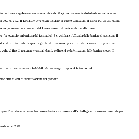
nto per l’uso e applicando una massa totale di 50 kg uniformemente distribuita sopra l’area del
n peso di 2 kg. Il fasciatoio deve essere lasciato in queste condizioni di carico per un’ora, quindi
azioni permanenti e alterazioni del funzionamento di parti mobili o altri danni.
(ad esempio imbottitura del fasciatoio). Per verificare l’efficacia delle barriere si posiziona il
itivi di arresto contro le quattro gambe del fasciatorio per evitare che si rovesci. Si posiziona
e volte al fine di registrare eventuali danni, cedimenti o deformazioni delle barriere stesse. Il
o riportare una marcatura indelebile che contenga le seguenti informazioni:
nte oltre ai dati di identificazione del prodotto
ni per l’uso
che non dovrebbero essere buttate via insieme all’imballaggio ma essere conservate per
onibile nel 2008.