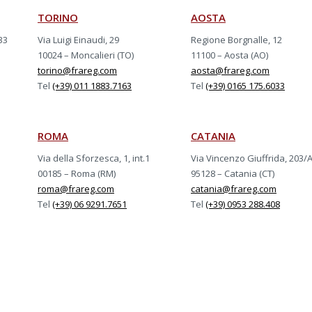
TORINO
AOSTA
33
Via Luigi Einaudi, 29
Regione Borgnalle, 12
10024 – Moncalieri (TO)
11100 – Aosta (AO)
torino@frareg.com
aosta@frareg.com
Tel
(+39) 011 1883.7163
Tel
(+39) 0165 175.6033
ROMA
CATANIA
Via della Sforzesca, 1, int.1
Via Vincenzo Giuffrida, 203/
00185 – Roma (RM)
95128 – Catania (CT)
roma@frareg.com
catania@frareg.com
Tel
(+39) 06 9291.7651
Tel
(+39) 0953 288.408