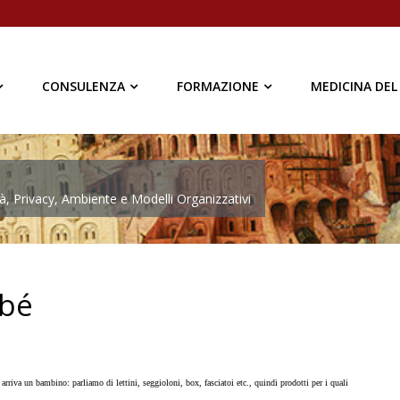
CONSULENZA
FORMAZIONE
MEDICINA DEL
à, Privacy, Ambiente e Modelli Organizzativi
ebé
rriva un bambino: parliamo di lettini, seggioloni, box, fasciatoi etc., quindi prodotti per i quali