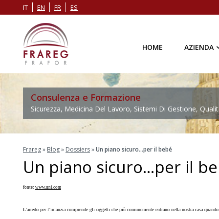
IT
EN
FR
ES
HOME
AZIENDA
Consulenza e Formazione
Sicurezza, Medicina Del Lavoro, Sistemi Di Gestione, Qualit
Frareg
»
Blog
»
Dossiers
»
Un piano sicuro…per il bebé
Un piano sicuro…per il b
fonte:
www.uni.com
L’arredo per l’infanzia comprende gli oggetti che più comunemente entrano nella nostra casa quando a