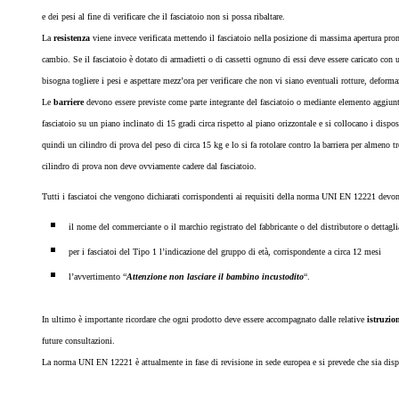
e dei pesi al fine di verificare che il fasciatoio non si possa ribaltare.
La
resistenza
viene invece verificata mettendo il fasciatoio nella posizione di massima apertura pro
cambio. Se il fasciatoio è dotato di armadietti o di cassetti ognuno di essi deve essere caricato con u
bisogna togliere i pesi e aspettare mezz’ora per verificare che non vi siano eventuali rotture, deform
Le
barriere
devono essere previste come parte integrante del fasciatoio o mediante elemento aggiunto, 
fasciatoio su un piano inclinato di 15 gradi circa rispetto al piano orizzontale e si collocano i dispos
quindi un cilindro di prova del peso di circa 15 kg e lo si fa rotolare contro la barriera per almeno tr
cilindro di prova non deve ovviamente cadere dal fasciatoio.
Tutti i fasciatoi che vengono dichiarati corrispondenti ai requisiti della norma UNI EN 12221 devon
il nome del commerciante o il marchio registrato del fabbricante o del distributore o dettaglia
per i fasciatoi del Tipo 1 l’indicazione del gruppo di età, corrispondente a circa 12 mesi
l’avvertimento “
Attenzione non lasciare il bambino incustodito
“.
In ultimo è importante ricordare che ogni prodotto deve essere accompagnato dalle relative
istruzio
future consultazioni.
La norma UNI EN 12221 è attualmente in fase di revisione in sede europea e si prevede che sia disp