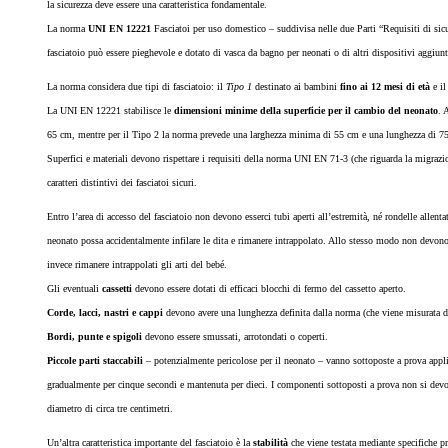
la sicurezza deve essere una caratteristica fondamentale.
La norma
UNI EN 12221
Fasciatoi per uso domestico – suddivisa nelle due Parti “Requisiti di sicur
fasciatoio può essere pieghevole e dotato di vasca da bagno per neonati o di altri dispositivi aggiunt
La norma considera due tipi di fasciatoio: il
Tipo 1
destinato ai bambini
fino ai 12 mesi di età
e i
La UNI EN 12221 stabilisce le
dimensioni minime della superficie per il cambio del neonato
. 
65 cm, mentre per il Tipo 2 la norma prevede una larghezza minima di 55 cm e una lunghezza di 7
Superfici e materiali devono rispettare i requisiti della norma UNI EN 71-3 (che riguarda la migrazio
caratteri distintivi dei fasciatoi sicuri.
Entro l’area di accesso del fasciatoio non devono esserci tubi aperti all’estremità, né rondelle allen
neonato possa accidentalmente infilare le dita e rimanere intrappolato. Allo stesso modo non devon
invece rimanere intrappolati gli arti del bebé.
Gli eventuali
cassetti
devono essere dotati di efficaci blocchi di fermo del cassetto aperto.
Corde, lacci, nastri e cappi
devono avere una lunghezza definita dalla norma (che viene misurata da
Bordi, punte e spigoli
devono essere smussati, arrotondati o coperti.
Piccole parti staccabili
– potenzialmente pericolose per il neonato – vanno sottoposte a prova appli
gradualmente per cinque secondi e mantenuta per dieci. I componenti sottoposti a prova non si devo
diametro di circa tre centimetri.
Un’altra caratteristica importante del fasciatoio è la
stabilità
che viene testata mediante specifiche pr