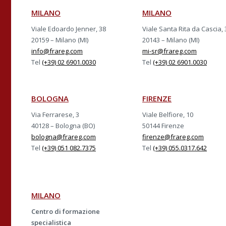
MILANO
MILANO
Viale Edoardo Jenner, 38
Viale Santa Rita da Cascia, 
20159 – Milano (MI)
20143 – Milano (MI)
info@frareg.com
mi-sr@frareg.com
Tel
(+39) 02 6901.0030
Tel
(+39) 02 6901.0030
BOLOGNA
FIRENZE
Via Ferrarese, 3
Viale Belfiore, 10
40128 – Bologna (BO)
50144 Firenze
bologna@frareg.com
firenze@frareg.com
Tel
(+39) 051 082.7375
Tel
(+39) 055.0317.642
MILANO
Centro di formazione
specialistica