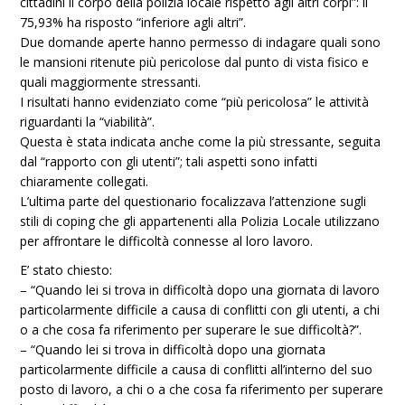
cittadini il corpo della polizia locale rispetto agli altri corpi”: il
75,93% ha risposto “inferiore agli altri”.
Due domande aperte hanno permesso di indagare quali sono
le mansioni ritenute più pericolose dal punto di vista fisico e
quali maggiormente stressanti.
I risultati hanno evidenziato come “più pericolosa” le attività
riguardanti la “viabilità”.
Questa è stata indicata anche come la più stressante, seguita
dal “rapporto con gli utenti”; tali aspetti sono infatti
chiaramente collegati.
L’ultima parte del questionario focalizzava l’attenzione sugli
stili di coping che gli appartenenti alla Polizia Locale utilizzano
per affrontare le difficoltà connesse al loro lavoro.
E’ stato chiesto:
– “Quando lei si trova in difficoltà dopo una giornata di lavoro
particolarmente difficile a causa di conflitti con gli utenti, a chi
o a che cosa fa riferimento per superare le sue difficoltà?”.
– “Quando lei si trova in difficoltà dopo una giornata
particolarmente difficile a causa di conflitti all’interno del suo
posto di lavoro, a chi o a che cosa fa riferimento per superare