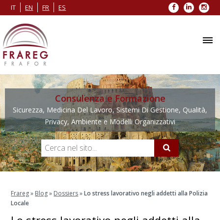
Facebook
LinkedIn
Inst
IT
EN
FR
ES
Consulenza e Formazione
Sicurezza, Medicina Del Lavoro, Sistemi Di Gestione, Qualità,
Privacy, Ambiente e Modelli Organizzativi
Frareg
»
Blog
»
Dossiers
»
Lo stress lavorativo negli addetti alla Polizia
Locale