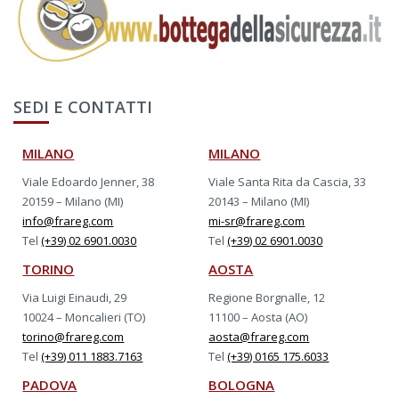
SEDI E CONTATTI
MILANO
MILANO
Viale Edoardo Jenner, 38
Viale Santa Rita da Cascia, 33
20159 – Milano (MI)
20143 – Milano (MI)
info@frareg.com
mi-sr@frareg.com
Tel
(+39) 02 6901.0030
Tel
(+39) 02 6901.0030
TORINO
AOSTA
Via Luigi Einaudi, 29
Regione Borgnalle, 12
10024 – Moncalieri (TO)
11100 – Aosta (AO)
torino@frareg.com
aosta@frareg.com
Tel
(+39) 011 1883.7163
Tel
(+39) 0165 175.6033
PADOVA
BOLOGNA