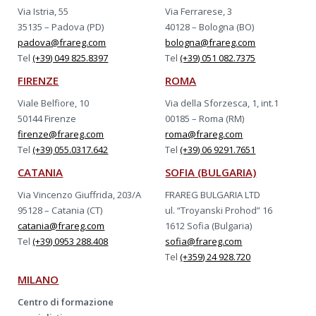
Via Istria, 55
Via Ferrarese, 3
35135 – Padova (PD)
40128 – Bologna (BO)
padova@frareg.com
bologna@frareg.com
Tel
(+39) 049 825.8397
Tel
(+39) 051 082.7375
FIRENZE
ROMA
Viale Belfiore, 10
Via della Sforzesca, 1, int.1
50144 Firenze
00185 – Roma (RM)
firenze@frareg.com
roma@frareg.com
Tel
(+39) 055.0317.642
Tel
(+39) 06 9291.7651
CATANIA
SOFIA (BULGARIA)
Via Vincenzo Giuffrida, 203/A
FRAREG BULGARIA LTD
95128 – Catania (CT)
ul. “Troyanski Prohod” 16
catania@frareg.com
1612 Sofia (Bulgaria)
Tel
(+39) 0953 288.408
sofia@frareg.com
Tel
(+359) 24 928.720
MILANO
Centro di formazione