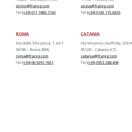
torino@frareg.com
aosta@frareg.com
Tel
(+39) 011 1883.7163
Tel
(+39) 0165 175.6033
ROMA
CATANIA
Via della Sforzesca, 1, int.1
Via Vincenzo Giuffrida, 203/
00185 – Roma (RM)
95128 – Catania (CT)
roma@frareg.com
catania@frareg.com
Tel
(+39) 06 9291.7651
Tel
(+39) 0953 288.408