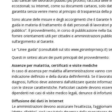
Dati sanitari dei lavoratori pubblici più protetti; raccolta delle 
eccezionali; su Internet, come su documenti cartacei, solo dati
garantita senza venire meno al principio di trasparenza della 
Sono alcune delle misure e degli accorgimenti che il Garante h
guida in materia di trattamento di dati personali di lavoratori p
pubblico”. Il provvedimento, in corso di pubblicazione nella Gaz
fornire orientamenti utili per cittadini e amministrazioni pubb
sull’argomento al Garante.
Le “Linee guida” (consultabili sul sito
www.garanteprivacy.it
) s
Questi in sintesi alcuni dei punti principali del provvedimento:
Assenze per malattia, certificati e visite mediche
In caso di assenza per malattia all’amministrazione vanno conse
indicazione dell’inizio e della durata dell’infermità. Se il lav
diagnosi, l’ufficio deve astenersi dall’utilizzare queste informaz
con le stesse caratteristiche. Particolari cautele devono essere
dipendenti nei casi di visite medico legali, denunce di infortunio 
Diffusione dei dati in Internet
Le amministrazioni devono assicurare l’esattezza, l’aggiornament
“diritto all’oblio”, cioè una tutela dinamica della riservatezza