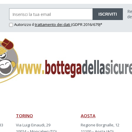
Re
ISCRIVITI
de
Autorizzo il
trattamento dei dati
(GDPR 2016/679)*
TORINO
AOSTA
33
Via Luigi Einaudi, 29
Regione Borgnalle, 12
10024 – Moncalieri (TO)
11100 – Aosta (AO)