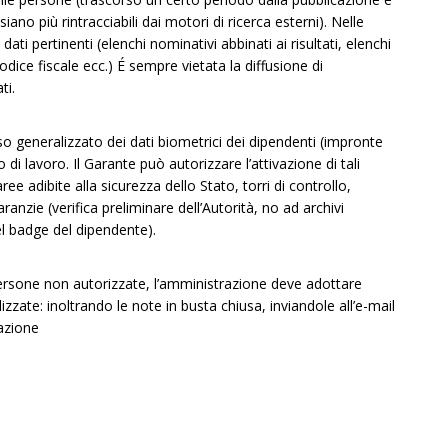
ano più rintracciabili dai motori di ricerca esterni). Nelle
ati pertinenti (elenchi nominativi abbinati ai risultati, elenchi
codice fiscale ecc.) É sempre vietata la diffusione di
ti.
o generalizzato dei dati biometrici dei dipendenti (impronte
o di lavoro. Il Garante può autorizzare l’attivazione di tali
ree adibite alla sicurezza dello Stato, torri di controllo,
anzie (verifica preliminare dell’Autorità, no ad archivi
el badge del dipendente).
 persone non autorizzate, l’amministrazione deve adottare
zzate: inoltrando le note in busta chiusa, inviandole all’e-mail
azione