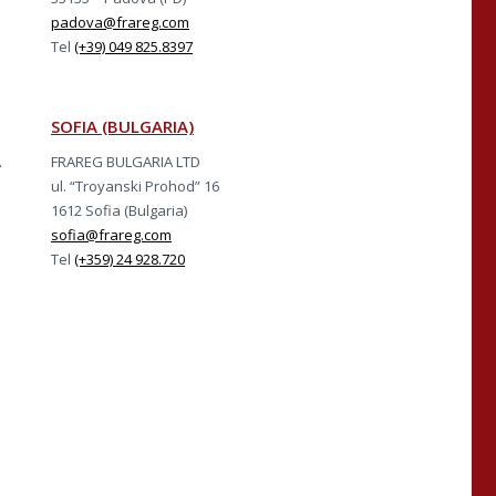
padova@frareg.com
Tel
(+39) 049 825.8397
SOFIA (BULGARIA)
A
FRAREG BULGARIA LTD
ul. “Troyanski Prohod” 16
1612 Sofia (Bulgaria)
sofia@frareg.com
Tel
(+359) 24 928.720