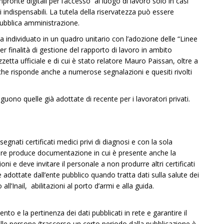
impronte digitali per l’accesso al luogo di lavoro solo in casi
 indispensabili. La tutela della riservatezza può essere
pubblica amministrazione.
a individuato in un quadro unitario con l’adozione delle “Linee
er finalità di gestione del rapporto di lavoro in ambito
zetta ufficiale e di cui è stato relatore Mauro Paissan, oltre a
liche risponde anche a numerose segnalazioni e quesiti rivolti
eguono quelle già adottate di recente per i lavoratori privati.
gnati certificati medici privi di diagnosi e con la sola
oratore produce documentazione in cui è presente anche la
ioni e deve invitare il personale a non produrre altri certificati
 adottate dall’ente pubblico quando tratta dati sulla salute dei
all’Inail, abilitazioni al porto d’armi e alla guida.
o e la pertinenza dei dati pubblicati in rete e garantire il
 delle persone (trascorso un certo periodo dalla pubblicazione è