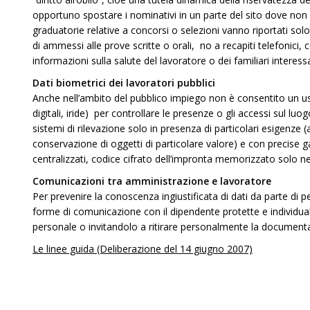
opportuno spostare i nominativi in un parte del sito dove non si
graduatorie relative a concorsi o selezioni vanno riportati solo d
di ammessi alle prove scritte o orali, no a recapiti telefonici, 
informazioni sulla salute del lavoratore o dei familiari interessa
Dati biometrici dei lavoratori pubblici
Anche nell’ambito del pubblico impiego non è consentito un us
digitali, iride) per controllare le presenze o gli accessi sul luog
sistemi di rilevazione solo in presenza di particolari esigenze (a
conservazione di oggetti di particolare valore) e con precise gar
centralizzati, codice cifrato dell’impronta memorizzato solo n
Comunicazioni tra amministrazione e lavoratore
Per prevenire la conoscenza ingiustificata di dati da parte di
forme di comunicazione con il dipendente protette e individuali
personale o invitandolo a ritirare personalmente la document
Le linee guida (Deliberazione del 14 giugno 2007)