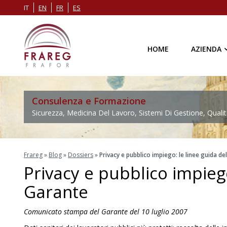
IT
EN
FR
ES
HOME
AZIENDA
Consulenza e Formazione
Sicurezza, Medicina Del Lavoro, Sistemi Di Gestione, Qualit
Frareg
»
Blog
»
Dossiers
»
Privacy e pubblico impiego: le linee guida de
Privacy e pubblico impiego
Garante
Comunicato stampa del Garante del 10 luglio 2007