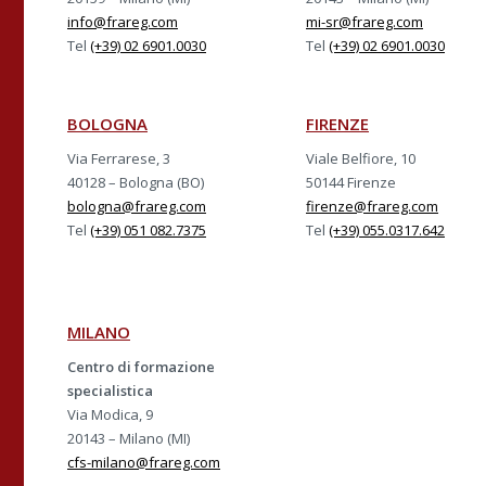
info@frareg.com
mi-sr@frareg.com
Tel
(+39) 02 6901.0030
Tel
(+39) 02 6901.0030
BOLOGNA
FIRENZE
Via Ferrarese, 3
Viale Belfiore, 10
40128 – Bologna (BO)
50144 Firenze
bologna@frareg.com
firenze@frareg.com
Tel
(+39) 051 082.7375
Tel
(+39) 055.0317.642
MILANO
Centro di formazione
specialistica
Via Modica, 9
20143 – Milano (MI)
cfs-milano@frareg.com