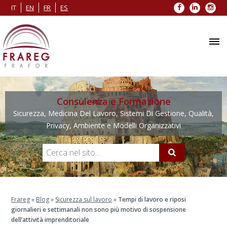
Facebook
LinkedIn
Inst
IT
EN
FR
ES
Consulenza e Formazione
Sicurezza, Medicina Del Lavoro, Sistemi Di Gestione, Qualità,
Privacy, Ambiente e Modelli Organizzativi
Frareg
»
Blog
»
Sicurezza sul lavoro
»
Tempi di lavoro e riposi
giornalieri e settimanali non sono più motivo di sospensione
dell’attività imprenditoriale