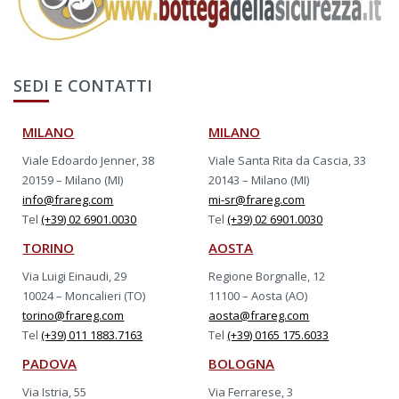
SEDI E CONTATTI
MILANO
MILANO
Viale Edoardo Jenner, 38
Viale Santa Rita da Cascia, 33
20159 – Milano (MI)
20143 – Milano (MI)
info@frareg.com
mi-sr@frareg.com
Tel
(+39) 02 6901.0030
Tel
(+39) 02 6901.0030
TORINO
AOSTA
Via Luigi Einaudi, 29
Regione Borgnalle, 12
10024 – Moncalieri (TO)
11100 – Aosta (AO)
torino@frareg.com
aosta@frareg.com
Tel
(+39) 011 1883.7163
Tel
(+39) 0165 175.6033
PADOVA
BOLOGNA
Via Istria, 55
Via Ferrarese, 3