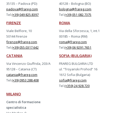
35135 – Padova (PD)
40128 – Bologna (BO)
padova@frareg.com
bologna@frareg.com
Tel
(+39) 049 825.8397
Tel
(+39) 051 082.7375
FIRENZE
ROMA
Viale Belfiore, 10
Via della Sforzesca, 1, int.1
50144 Firenze
00185 – Roma (RM)
firenze@frareg.com
roma@frareg.com
Tel
(+39) 055.0317.642
Tel
(+39) 06 9291.7651
CATANIA
SOFIA (BULGARIA)
Via Vincenzo Giuffrida, 203/A
FRAREG BULGARIA LTD
95128 – Catania (CT)
ul. “Troyanski Prohod” 16
catania@frareg.com
1612 Sofia (Bulgaria)
Tel
(+39) 0953 288.408
sofia@frareg.com
Tel
(+359) 24 928.720
MILANO
Centro di formazione
specialistica