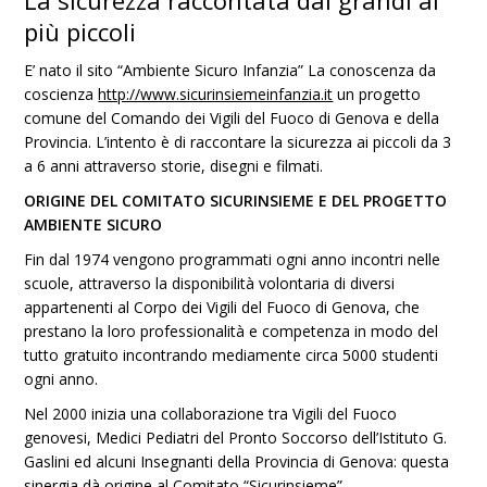
La sicurezza raccontata dai grandi ai
più piccoli
E’ nato il sito “Ambiente Sicuro Infanzia” La conoscenza da
coscienza
http://www.sicurinsiemeinfanzia.it
un progetto
comune del Comando dei Vigili del Fuoco di Genova e della
Provincia. L’intento è di raccontare la sicurezza ai piccoli da 3
a 6 anni attraverso storie, disegni e filmati.
ORIGINE DEL COMITATO SICURINSIEME E DEL PROGETTO
AMBIENTE SICURO
Fin dal 1974 vengono programmati ogni anno incontri nelle
scuole, attraverso la disponibilità volontaria di diversi
appartenenti al Corpo dei Vigili del Fuoco di Genova, che
prestano la loro professionalità e competenza in modo del
tutto gratuito incontrando mediamente circa 5000 studenti
ogni anno.
Nel 2000 inizia una collaborazione tra Vigili del Fuoco
genovesi, Medici Pediatri del Pronto Soccorso dell’Istituto G.
Gaslini ed alcuni Insegnanti della Provincia di Genova: questa
sinergia dà origine al Comitato “Sicurinsieme”.