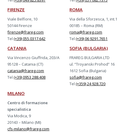
Tel
(+39) 049 825.8397
Tel
(+39) 051 082.7375
FIRENZE
ROMA
Viale Belfiore, 10
Via della Sforzesca, 1, int.1
50144 Firenze
00185 – Roma (RM)
firenze@frareg.com
roma@frareg.com
Tel
(+39) 055.0317.642
Tel
(+39) 06 9291.7651
CATANIA
SOFIA (BULGARIA)
Via Vincenzo Giuffrida, 203/A
FRAREG BULGARIA LTD
95128 – Catania (CT)
ul. “Troyanski Prohod” 16
catania@frareg.com
1612 Sofia (Bulgaria)
Tel
(+39) 0953 288.408
sofia@frareg.com
Tel
(+359) 24 928.720
MILANO
Centro di formazione
specialistica
Via Modica, 9
20143 – Milano (MI)
cfs-milano@frareg.com