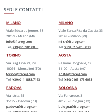
SEDI E CONTATTI
MILANO
MILANO
Viale Edoardo Jenner, 38
Viale Santa Rita da Cascia, 33
20159 – Milano (MI)
20143 – Milano (MI)
info@frareg.com
mi-sr@frareg.com
Tel
(+39) 02 6901.0030
Tel
(+39) 02 6901.0030
TORINO
AOSTA
Via Luigi Einaudi, 29
Regione Borgnalle, 12
10024 – Moncalieri (TO)
11100 – Aosta (AO)
torino@frareg.com
aosta@frareg.com
Tel
(+39) 011 1883.7163
Tel
(+39) 0165 175.6033
PADOVA
BOLOGNA
Via Istria, 55
Via Ferrarese, 3
35135 – Padova (PD)
40128 – Bologna (BO)
padova@frareg.com
bologna@frareg.com