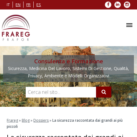
Facebook
LinkedIn
Inst
IT
EN
FR
ES
Consulenza e Formazione
Sicurezza, Medicina Del Lavoro, Sistemi Di Gestione, Qualità,
Privacy, Ambiente e Modelli Organizzativi
Frareg
»
Blog
»
Dossiers
»
La sicurezza raccontata dai grandi ai più
piccoli