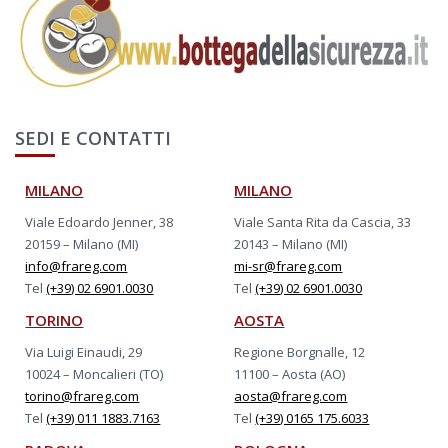
SEDI E CONTATTI
MILANO
MILANO
Viale Edoardo Jenner, 38
Viale Santa Rita da Cascia, 33
20159 – Milano (MI)
20143 – Milano (MI)
info@frareg.com
mi-sr@frareg.com
Tel
(+39) 02 6901.0030
Tel
(+39) 02 6901.0030
TORINO
AOSTA
Via Luigi Einaudi, 29
Regione Borgnalle, 12
10024 – Moncalieri (TO)
11100 – Aosta (AO)
torino@frareg.com
aosta@frareg.com
Tel
(+39) 011 1883.7163
Tel
(+39) 0165 175.6033