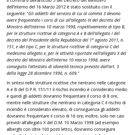
Il comma 6 dell’articolo 5 del Decreto del Ministero
dell’Interno del 16 Marzo 2012 è stato sostituito con il
seguente: “
Gli addetti del servizio di cui al comma 3 devono
avere frequentato i corsi di cui all’allegato IX del decreto del
Ministro dell’interno 10 marzo 1998, rispettivamente di tipo B,
per le strutture ricettive di categoria A e B dell’allegato I del
decreto del Presidente della Repubblica del 1° agosto 2011, n.
151
, e del tipo C, per le strutture ricettive di categoria C del
medesimo allegato e, per le attività riportate nell’allegato X del
decreto del Ministro dell’interno 10 marzo 1998, avere
conseguito l’attestato di idoneità tecnica previsto dall’art. 3
della legge 28 dicembre 1996, n. 609.
”
In sintesi nelle strutture ricettive che rientrano nelle categorie
A e B del D.P.R. 151/11 il rischio incendio è considerato medio
e quindi gli addetti dovranno frequentare il corso di 8 ore,
mentre nelle strutture che rientrano in categoria C il rischio di
incendio è considerato elevato, di conseguenza gli addetti
dovranno frequentare il corso di 16 ore; inoltre, solo nei casi
previsti all’allegato X del D.M. 10 Marzo 1998 (ad esempio
alberghi con oltre 100 posti letto), dovranno conseguire