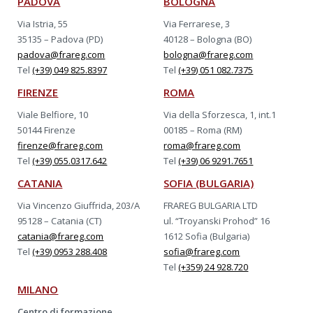
PADOVA
BOLOGNA
Via Istria, 55
Via Ferrarese, 3
35135 – Padova (PD)
40128 – Bologna (BO)
padova@frareg.com
bologna@frareg.com
Tel
(+39) 049 825.8397
Tel
(+39) 051 082.7375
FIRENZE
ROMA
Viale Belfiore, 10
Via della Sforzesca, 1, int.1
50144 Firenze
00185 – Roma (RM)
firenze@frareg.com
roma@frareg.com
Tel
(+39) 055.0317.642
Tel
(+39) 06 9291.7651
CATANIA
SOFIA (BULGARIA)
Via Vincenzo Giuffrida, 203/A
FRAREG BULGARIA LTD
95128 – Catania (CT)
ul. “Troyanski Prohod” 16
catania@frareg.com
1612 Sofia (Bulgaria)
Tel
(+39) 0953 288.408
sofia@frareg.com
Tel
(+359) 24 928.720
MILANO
Centro di formazione