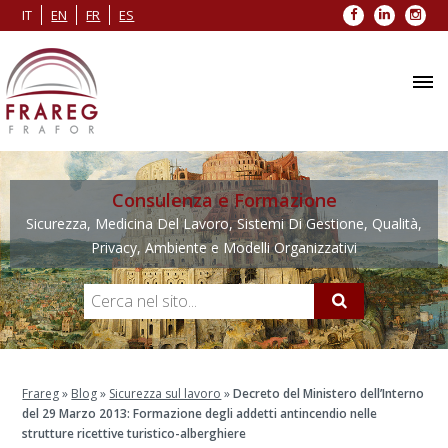
Facebook
LinkedIn
Inst
IT
EN
FR
ES
Consulenza e Formazione
Sicurezza, Medicina Del Lavoro, Sistemi Di Gestione, Qualità,
Privacy, Ambiente e Modelli Organizzativi
Frareg
»
Blog
»
Sicurezza sul lavoro
»
Decreto del Ministero dell’Interno
del 29 Marzo 2013: Formazione degli addetti antincendio nelle
strutture ricettive turistico-alberghiere