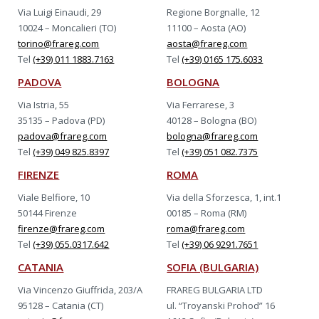
Via Luigi Einaudi, 29
Regione Borgnalle, 12
10024 – Moncalieri (TO)
11100 – Aosta (AO)
torino@frareg.com
aosta@frareg.com
Tel
(+39) 011 1883.7163
Tel
(+39) 0165 175.6033
PADOVA
BOLOGNA
Via Istria, 55
Via Ferrarese, 3
35135 – Padova (PD)
40128 – Bologna (BO)
padova@frareg.com
bologna@frareg.com
Tel
(+39) 049 825.8397
Tel
(+39) 051 082.7375
FIRENZE
ROMA
Viale Belfiore, 10
Via della Sforzesca, 1, int.1
50144 Firenze
00185 – Roma (RM)
firenze@frareg.com
roma@frareg.com
Tel
(+39) 055.0317.642
Tel
(+39) 06 9291.7651
CATANIA
SOFIA (BULGARIA)
Via Vincenzo Giuffrida, 203/A
FRAREG BULGARIA LTD
95128 – Catania (CT)
ul. “Troyanski Prohod” 16