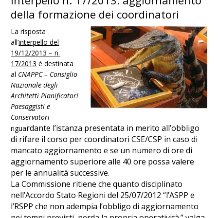
Interpello n. 17/2013: aggiornamento
della formazione dei coordinatori
La risposta
all’
interpello del
19/12/2013 – n.
17/2013
è destinata
al
CNAPPC –
Consiglio
Nazionale degli
Architetti Pianificatori
Paesaggisti e
Conservatori
rdante l’istanza presentata in merito all’obbligo
rigua
di rifare il corso per coordinatori CSE/CSP in caso di
mancato aggiornamento e se un numero di ore di
aggiornamento superiore alle
40 ore possa vale
re
per le annualità successive.
La Commissione ritiene che quanto disciplinato
nell’Accordo Stato Regioni del 25/07/2012 “l’ASPP e
l’RSPP che non adempia l’obbligo di aggiornamento
nei tempi previsti, perda la propria operatività.” valga