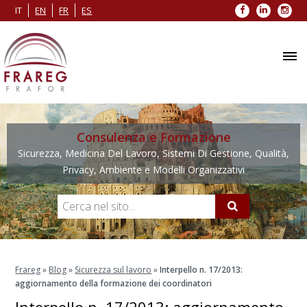
Facebook
LinkedIn
Inst
IT
EN
FR
ES
Consulenza e Formazione
Sicurezza, Medicina Del Lavoro, Sistemi Di Gestione, Qualità,
Privacy, Ambiente e Modelli Organizzativi
Frareg
»
Blog
»
Sicurezza sul lavoro
»
Interpello n. 17/2013:
aggiornamento della formazione dei coordinatori