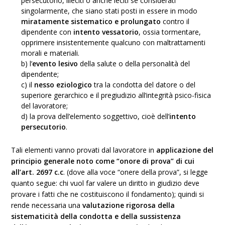
persecutorio, illeciti o anche leciti se considerati
singolarmente, che siano stati posti in essere in modo
miratamente sistematico e prolungato
contro il
dipendente con
intento vessatorio
, ossia tormentare,
opprimere insistentemente qualcuno con maltrattamenti
morali e materiali.
b) l’
evento lesivo
della salute o della personalità del
dipendente;
c) il
nesso eziologico
tra la condotta del datore o del
superiore gerarchico e il pregiudizio all’integrità psico-fisica
del lavoratore;
d) la prova dell’elemento soggettivo, cioè dell’
intento
persecutorio
.
Tali elementi vanno provati dal lavoratore in
applicazione del
principio generale noto come “onore di prova” di cui
all’art. 2697 c.c
. (dove alla voce “onere della prova”, si legge
quanto segue: chi vuol far valere un diritto in giudizio deve
provare i fatti che ne costituiscono il fondamento); quindi si
rende necessaria una
valutazione rigorosa della
sistematicità della condotta e della sussistenza