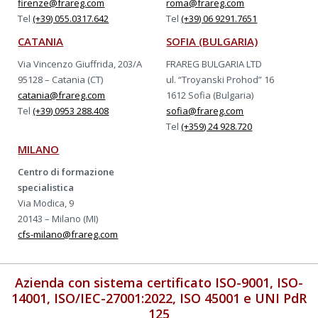
firenze@frareg.com
roma@frareg.com
Tel
(+39) 055.0317.642
Tel
(+39) 06 9291.7651
CATANIA
SOFIA (BULGARIA)
Via Vincenzo Giuffrida, 203/A
FRAREG BULGARIA LTD
95128 – Catania (CT)
ul. “Troyanski Prohod” 16
catania@frareg.com
1612 Sofia (Bulgaria)
Tel
(+39) 0953 288.408
sofia@frareg.com
Tel
(+359) 24 928.720
MILANO
Centro di formazione
specialistica
Via Modica, 9
20143 – Milano (MI)
cfs-milano@frareg.com
Azienda con sistema certificato ISO-9001, ISO-
14001, ISO/IEC-27001:2022, ISO 45001 e UNI PdR
125