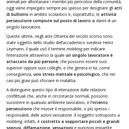
animali per allontanare i membri più pericolosi della comunità,
oggi viene impiegato sempre più spesso per designare gli
atti
di bullismo
in ambito scolastico e, soprattutto, le
attività
persecutorie compiute sul posto di lavoro
ai danni di un
singolo lavoratore.
Queste ultime, negli anni Ottanta del secolo scorso sono
state oggetto dello studio dell’accademico svedese Heinz
Leymann, il quale usò il termine
mobbing
per indicare
l’interazione attraverso la quale
un singolo lavoratore è
attaccato da più persone
, che possono essere suoi
superiori oppure suoi colleghi, e che genera in lui, come
conseguenza,
uno stress mentale e psicologico
, che nei
casi più gravi può sfociare in malattia.
A distinguere questo tipo di interazione dalle relazioni
conflittuali che, anche in circostanze normali, possono
sussistere in qualsiasi ambiente lavorativo, è
l’intento
persecutorio
che muove il responsabile, o più spesso i
responsabili, delle azioni vessatorie. Il soggetto sottoposto a
mobbing
, infatti, è
costretto a sopportare piccoli e grandi
soprusi, diffamazione, vessazioni
e punizioni impartite