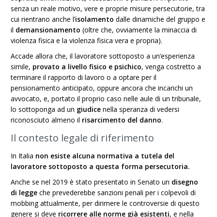
senza un reale motivo, vere e proprie misure persecutorie, tra
cui rientrano anche l’
isolamento
dalle dinamiche del gruppo e
il
demansionamento
(oltre che, ovviamente la minaccia di
violenza fisica e la violenza fisica vera e propria).
Accade allora che, il lavoratore sottoposto a un’esperienza
simile,
provato a livello fisico e psichico
, venga costretto a
terminare il rapporto di lavoro o a optare per il
pensionamento anticipato, oppure ancora che incarichi un
avvocato, e, portato il proprio caso nelle aule di un tribunale,
lo sottoponga ad un
giudice
nella speranza di vedersi
riconosciuto almeno il
risarcimento del danno
.
Il contesto legale di riferimento
In Italia
non esiste alcuna normativa a tutela
del
lavoratore sottoposto a questa forma persecutoria.
Anche se nel 2019 è stato presentato in Senato un
disegno
di legge
che prevederebbe sanzioni penali per i colpevoli di
mobbing attualmente, per dirimere le controversie di questo
genere si deve
ricorrere alle norme già esistenti
, e nella