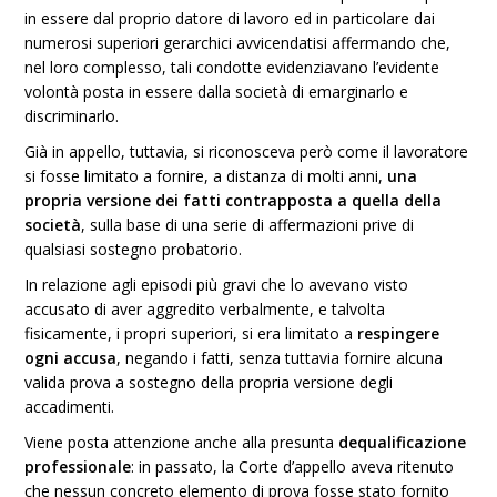
in essere dal proprio datore di lavoro ed in particolare dai
numerosi superiori gerarchici avvicendatisi affermando che,
nel loro complesso, tali condotte evidenziavano l’evidente
volontà posta in essere dalla società di emarginarlo e
discriminarlo.
Già in appello, tuttavia, si riconosceva però come il lavoratore
si fosse limitato a fornire, a distanza di molti anni,
una
propria versione dei fatti contrapposta a quella della
società
, sulla base di una serie di affermazioni prive di
qualsiasi sostegno probatorio.
In relazione agli episodi più gravi che lo avevano visto
accusato di aver aggredito verbalmente, e talvolta
fisicamente, i propri superiori, si era limitato a
respingere
ogni accusa
, negando i fatti, senza tuttavia fornire alcuna
valida prova a sostegno della propria versione degli
accadimenti.
Viene posta attenzione anche alla presunta
dequalificazione
professionale
: in passato, la Corte d’appello aveva ritenuto
che nessun concreto elemento di prova fosse stato fornito