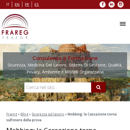
Facebook
LinkedIn
Inst
IT
EN
FR
ES
Consulenza e Formazione
Sicurezza, Medicina Del Lavoro, Sistemi Di Gestione, Qualità,
Privacy, Ambiente e Modelli Organizzativi
Frareg
»
Blog
»
Sicurezza sul lavoro
»
Mobbing: la Cassazione torna
sull’onere della prova