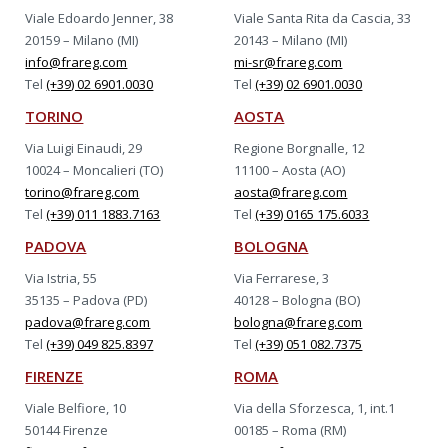
Viale Edoardo Jenner, 38
Viale Santa Rita da Cascia, 33
20159 – Milano (MI)
20143 – Milano (MI)
info@frareg.com
mi-sr@frareg.com
Tel
(+39) 02 6901.0030
Tel
(+39) 02 6901.0030
TORINO
AOSTA
Via Luigi Einaudi, 29
Regione Borgnalle, 12
10024 – Moncalieri (TO)
11100 – Aosta (AO)
torino@frareg.com
aosta@frareg.com
Tel
(+39) 011 1883.7163
Tel
(+39) 0165 175.6033
PADOVA
BOLOGNA
Via Istria, 55
Via Ferrarese, 3
35135 – Padova (PD)
40128 – Bologna (BO)
padova@frareg.com
bologna@frareg.com
Tel
(+39) 049 825.8397
Tel
(+39) 051 082.7375
FIRENZE
ROMA
Viale Belfiore, 10
Via della Sforzesca, 1, int.1
50144 Firenze
00185 – Roma (RM)