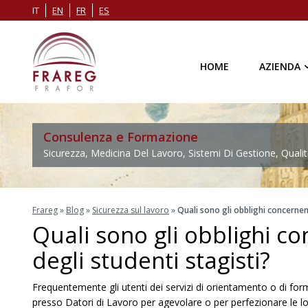
IT
EN
FR
ES
HOME
AZIENDA
Consulenza e Formazione
Sicurezza, Medicina Del Lavoro, Sistemi Di Gestione, Qualit
Frareg
»
Blog
»
Sicurezza sul lavoro
»
Quali sono gli obblighi concernent
Quali sono gli obblighi co
degli studenti stagisti?
Frequentemente gli utenti dei servizi di orientamento o di form
presso Datori di Lavoro per agevolare o per perfezionare le lo