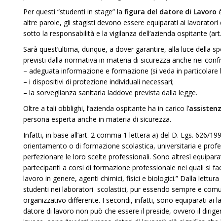
Per questi “studenti in stage” la
figura del datore di Lavoro
altre parole, gli stagisti devono essere equiparati ai lavorato
sotto la responsabilità e la vigilanza dell’azienda ospitante (ar
Sarà quest’ultima, dunque, a dover garantire, alla luce della spe
previsti dalla normativa in materia di sicurezza anche nei confr
– adeguata informazione e formazione (si veda in particolare l’
– i dispositivi di protezione individuali necessari;
– la sorveglianza sanitaria laddove prevista dalla legge.
Oltre a tali obblighi, l’azienda ospitante ha in carico l’
assistenz
persona esperta anche in materia di sicurezza.
Infatti, in base all’art. 2 comma 1 lettera a) del D. Lgs. 626/1994
orientamento o di formazione scolastica, universitaria e profe
perfezionare le loro scelte professionali. Sono altresì equiparati gl
partecipanti a corsi di formazione professionale nei quali si f
lavoro in genere, agenti chimici, fisici e biologici.” Dalla lettura
studenti nei laboratori scolastici, pur essendo sempre e com
organizzativo differente. I secondi, infatti, sono equiparati ai 
datore di lavoro non può che essere il preside, ovvero il dirigen