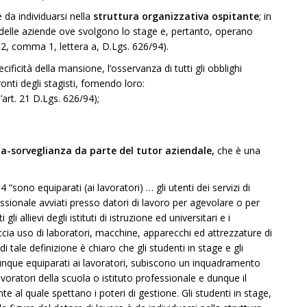
è da individuarsi nella
struttura organizzativa ospitante
; in
ri delle aziende ove svolgono lo stage e, pertanto, operano
t.2, comma 1, lettera a, D.Lgs. 626/94).
cificità della mansione, l’osservanza di tutti gli obblighi
onti degli stagisti, fornendo loro:
art. 21 D.Lgs. 626/94);
a-sorveglianza da parte del tutor aziendale,
che è una
 “sono equiparati (ai lavoratori) … gli utenti dei servizi di
ssionale avviati presso datori di lavoro per agevolare o per
i allievi degli istituti di istruzione ed universitari e i
accia uso di laboratori, macchine, apparecchi ed attrezzature di
 di tale definizione è chiaro che gli studenti in stage e gli
unque equiparati ai lavoratori, subiscono un inquadramento
lavoratori della scuola o istituto professionale e dunque il
te al quale spettano i poteri di gestione. Gli studenti in stage,