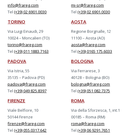
info@frareg.com
mi-sr@frareg.com
Tel
(+39) 02 6901.0030
Tel
(+39) 02 6901.0030
TORINO
AOSTA
Via Luigi Einaudi, 29
Regione Borgnalle, 12
10024 – Moncalieri (TO)
11100 – Aosta (AO)
torino@frareg.com
aosta@frareg.com
Tel
(+39) 011 1883.7163
Tel
(+39) 0165 175.6033
PADOVA
BOLOGNA
Via Istria, 55
Via Ferrarese, 3
35135 – Padova (PD)
40128 – Bologna (BO)
padova@frareg.com
bologna@frareg.com
Tel
(+39) 049 825.8397
Tel
(+39) 051 082.7375
FIRENZE
ROMA
Viale Belfiore, 10
Via della Sforzesca, 1, int.1
50144 Firenze
00185 – Roma (RM)
firenze@frareg.com
roma@frareg.com
Tel
(+39) 055.0317.642
Tel
(+39) 06 9291.7651