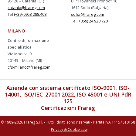
95128 – Catania (CT)
ul. “Troyanski Prohod” 16
catania@frareg.com
1612 Sofia (Bulgaria)
Tel
(+39) 0953 288.408
sofia@frareg.com
Tel
(+359) 24 928.720
MILANO
Centro di formazione
specialistica
Via Modica, 9
20143 – Milano (MI)
cfs-milano@frareg.com
Azienda con sistema certificato ISO-9001, ISO-
14001, ISO/IEC-27001:2022, ISO 45001 e UNI PdR
125
Certificazioni Frareg
© 1989-2026 Frareg S.r.l. - Tutti i diritti sono riservati - Partita IVA 11157810158
-
Privacy & Cookie Law