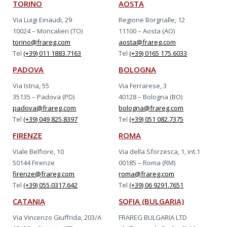
TORINO
AOSTA
Via Luigi Einaudi, 29
Regione Borgnalle, 12
10024 – Moncalieri (TO)
11100 – Aosta (AO)
torino@frareg.com
aosta@frareg.com
Tel
(+39) 011 1883.7163
Tel
(+39) 0165 175.6033
PADOVA
BOLOGNA
Via Istria, 55
Via Ferrarese, 3
35135 – Padova (PD)
40128 – Bologna (BO)
padova@frareg.com
bologna@frareg.com
Tel
(+39) 049 825.8397
Tel
(+39) 051 082.7375
FIRENZE
ROMA
Viale Belfiore, 10
Via della Sforzesca, 1, int.1
50144 Firenze
00185 – Roma (RM)
firenze@frareg.com
roma@frareg.com
Tel
(+39) 055.0317.642
Tel
(+39) 06 9291.7651
CATANIA
SOFIA (BULGARIA)
Via Vincenzo Giuffrida, 203/A
FRAREG BULGARIA LTD