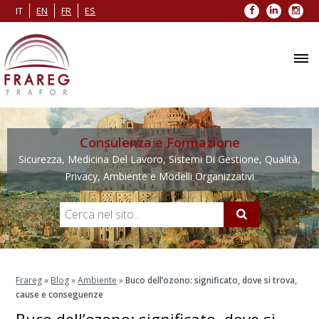
Facebook
LinkedIn
Inst
IT
EN
FR
ES
Consulenza e Formazione
Sicurezza, Medicina Del Lavoro, Sistemi Di Gestione, Qualità,
Privacy, Ambiente e Modelli Organizzativi
Frareg
»
Blog
»
Ambiente
»
Buco dell’ozono: significato, dove si trova,
cause e conseguenze