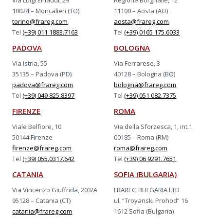
Via Luigi Einaudi, 29
Regione Borgnalle, 12
10024 – Moncalieri (TO)
11100 – Aosta (AO)
torino@frareg.com
aosta@frareg.com
Tel
(+39) 011 1883.7163
Tel
(+39) 0165 175.6033
PADOVA
BOLOGNA
Via Istria, 55
Via Ferrarese, 3
35135 – Padova (PD)
40128 – Bologna (BO)
padova@frareg.com
bologna@frareg.com
Tel
(+39) 049 825.8397
Tel
(+39) 051 082.7375
FIRENZE
ROMA
Viale Belfiore, 10
Via della Sforzesca, 1, int.1
50144 Firenze
00185 – Roma (RM)
firenze@frareg.com
roma@frareg.com
Tel
(+39) 055.0317.642
Tel
(+39) 06 9291.7651
CATANIA
SOFIA (BULGARIA)
Via Vincenzo Giuffrida, 203/A
FRAREG BULGARIA LTD
95128 – Catania (CT)
ul. “Troyanski Prohod” 16
catania@frareg.com
1612 Sofia (Bulgaria)