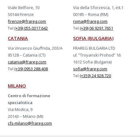
Viale Belfiore, 10
Via della Sforzesca, 1, int.1
50144 Firenze
00185 – Roma (RM)
firenze@frareg.com
roma@frareg.com
Tel
(+39) 055.0317.642
Tel
(+39) 06 9291.7651
CATANIA
SOFIA (BULGARIA)
Via Vincenzo Giuffrida, 203/A
FRAREG BULGARIA LTD
95128 – Catania (CT)
ul. “Troyanski Prohod” 16
catania@frareg.com
1612 Sofia (Bulgaria)
Tel
(+39) 0953 288.408
sofia@frareg.com
Tel
(+359) 24 928.720
MILANO
Centro di formazione
specialistica
Via Modica, 9
20143 – Milano (MI)
cfs-milano@frareg.com