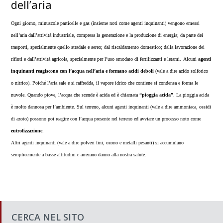
dell’aria
Ogni giorno, minuscole particelle e gas (insieme noti come agenti inquinanti) vengono emessi
nell’aria dall’attività industriale, compresa la generazione e la produzione di energia; da parte dei
trasporti, specialmente quello stradale e aereo; dal riscaldamento domestico; dalla lavorazione dei
rifiuti e dall’attività agricola, specialmente per l’uso smodato di fertilizzanti e letami.
Alcuni
agenti
inquinanti reagiscono con l’acqua nell’aria e formano acidi deboli
(vale a dire acido solforico
o nitrico). Poiché l’aria sale e si raffredda, il vapore idrico che contiene si condensa e forma le
nuvole. Quando piove, l’acqua che scende è acida ed è chiamata
“pioggia acida”
. La pioggia acida
è molto dannosa per l’ambiente. Sul terreno, alcuni agenti inquinanti (vale a dire ammoniaca, ossidi
di azoto) possono poi reagire con l’acqua presente nel terreno ed avviare un processo noto come
eutrofizzazione
.
Altri agenti inquinanti (vale a dire polveri fini, ozono e metalli pesanti) si accumulano
semplicemente a basse altitudini e arrecano danno alla nostra salute.
CERCA NEL SITO