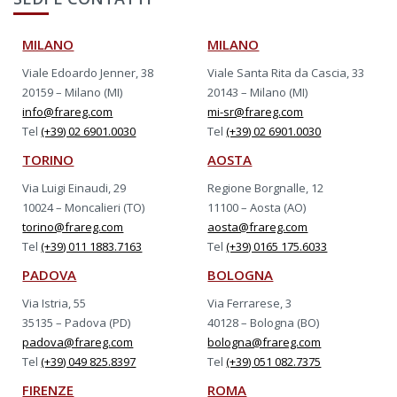
MILANO
MILANO
Viale Edoardo Jenner, 38
Viale Santa Rita da Cascia, 33
20159 – Milano (MI)
20143 – Milano (MI)
info@frareg.com
mi-sr@frareg.com
Tel
(+39) 02 6901.0030
Tel
(+39) 02 6901.0030
TORINO
AOSTA
Via Luigi Einaudi, 29
Regione Borgnalle, 12
10024 – Moncalieri (TO)
11100 – Aosta (AO)
torino@frareg.com
aosta@frareg.com
Tel
(+39) 011 1883.7163
Tel
(+39) 0165 175.6033
PADOVA
BOLOGNA
Via Istria, 55
Via Ferrarese, 3
35135 – Padova (PD)
40128 – Bologna (BO)
padova@frareg.com
bologna@frareg.com
Tel
(+39) 049 825.8397
Tel
(+39) 051 082.7375
FIRENZE
ROMA