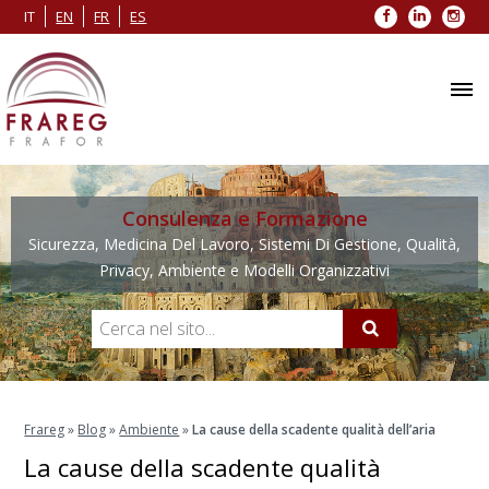
Facebook
LinkedIn
Inst
IT
EN
FR
ES
Consulenza e Formazione
Sicurezza, Medicina Del Lavoro, Sistemi Di Gestione, Qualità,
Privacy, Ambiente e Modelli Organizzativi
Frareg
»
Blog
»
Ambiente
»
La cause della scadente qualità dell’aria
La cause della scadente qualità