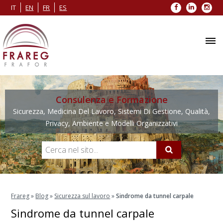
Facebook
LinkedIn
Inst
IT
EN
FR
ES
Consulenza e Formazione
Sicurezza, Medicina Del Lavoro, Sistemi Di Gestione, Qualità,
Privacy, Ambiente e Modelli Organizzativi
Frareg
»
Blog
»
Sicurezza sul lavoro
»
Sindrome da tunnel carpale
Sindrome da tunnel carpale