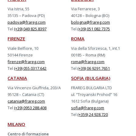
Via Istria, 55
Via Ferrarese, 3
35135 – Padova (PD)
40128 – Bologna (BO)
padova@frareg.com
bologna@frareg.com
Tel
(+39) 049 825.8397
Tel
(+39) 051 082.7375
FIRENZE
ROMA
Viale Belfiore, 10
Via della Sforzesca, 1, int.1
50144 Firenze
00185 – Roma (RM)
firenze@frareg.com
roma@frareg.com
Tel
(+39) 055.0317.642
Tel
(+39) 06 9291.7651
CATANIA
SOFIA (BULGARIA)
Via Vincenzo Giuffrida, 203/A
FRAREG BULGARIA LTD
95128 – Catania (CT)
ul. “Troyanski Prohod” 16
catania@frareg.com
1612 Sofia (Bulgaria)
Tel
(+39) 0953 288.408
sofia@frareg.com
Tel
(+359) 24 928.720
MILANO
Centro di formazione