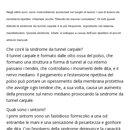
Negli ultimi anni, sono notevolmente aumentati nei luoghi di lavoro i casi di lesioni da
movimenti ripetitivi, chiamate anche “Disturbi da trauma cumulativo”. Di tutti questi
disturbi la sindrome da tunnel carpale è la più frequente, soprattutto nel sistema
manifatturiero. Questa sindrome, infatti, si sviluppa a causa dell’uso ripetitivo di piccoli
attrezzi manuali.
Che cos’è la sindrome da tunnel carpale?
Il tunnel carpale è formato dalle otto ossa del polso, che
formano una struttura a forma di tunnel al cui interno
passano i tendini, che controllano i movimenti delle dita, e il
nervo mediano. Il piegamento e l’estensione ripetitiva del
polso può portare un ispessimento della membrana protettiva
che avvolge ogni tendine che, a sua volta, causa un aumento
della pressione sul nervo mediano provocando la sindrome da
tunnel carpale.
Quali sono i sintomi?
I primi sintomi sono un fastidioso formicolio a una od
entrambe le mani e una sensazione di pesantezza e gonfiore
alle dita. Con l’evolversi della sindrome diminuisce la capacità