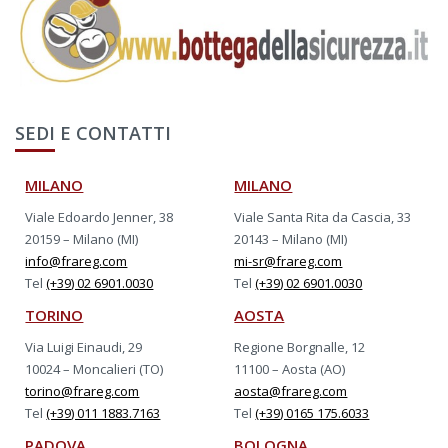
SEDI E CONTATTI
MILANO
MILANO
Viale Edoardo Jenner, 38
Viale Santa Rita da Cascia, 33
20159 – Milano (MI)
20143 – Milano (MI)
info@frareg.com
mi-sr@frareg.com
Tel
(+39) 02 6901.0030
Tel
(+39) 02 6901.0030
TORINO
AOSTA
Via Luigi Einaudi, 29
Regione Borgnalle, 12
10024 – Moncalieri (TO)
11100 – Aosta (AO)
torino@frareg.com
aosta@frareg.com
Tel
(+39) 011 1883.7163
Tel
(+39) 0165 175.6033
PADOVA
BOLOGNA