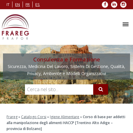
Facebook
LinkedIn
Inst
IT
EN
FR
ES
Consulenza e Formazione
Sicurezza, Medicina Del Lavoro, Sistemi Di Gestione, Qualità,
Privacy, Ambiente e Modelli Organizzativi
Frareg
»
Catalogo Corsi
»
Igiene Alimentare
»
Corso di base per addetti
alla manipolazione degli alimenti HACCP [Trentino Alto Adige –
provincia di Bolzano]