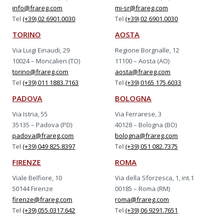
info@frareg.com
mi-sr@frareg.com
Tel
(+39) 02 6901.0030
Tel
(+39) 02 6901.0030
TORINO
AOSTA
Via Luigi Einaudi, 29
Regione Borgnalle, 12
10024 – Moncalieri (TO)
11100 – Aosta (AO)
torino@frareg.com
aosta@frareg.com
Tel
(+39) 011 1883.7163
Tel
(+39) 0165 175.6033
PADOVA
BOLOGNA
Via Istria, 55
Via Ferrarese, 3
35135 – Padova (PD)
40128 – Bologna (BO)
padova@frareg.com
bologna@frareg.com
Tel
(+39) 049 825.8397
Tel
(+39) 051 082.7375
FIRENZE
ROMA
Viale Belfiore, 10
Via della Sforzesca, 1, int.1
50144 Firenze
00185 – Roma (RM)
firenze@frareg.com
roma@frareg.com
Tel
(+39) 055.0317.642
Tel
(+39) 06 9291.7651