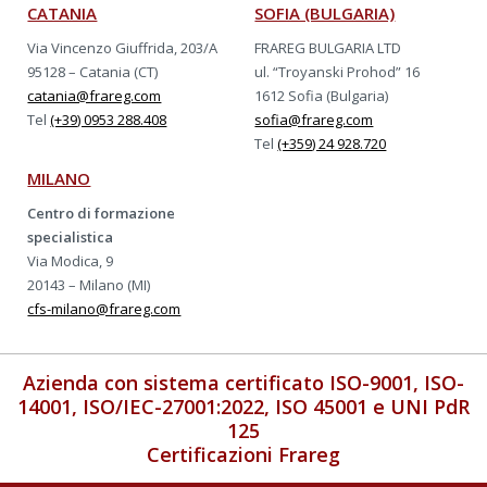
CATANIA
SOFIA (BULGARIA)
Via Vincenzo Giuffrida, 203/A
FRAREG BULGARIA LTD
95128 – Catania (CT)
ul. “Troyanski Prohod” 16
catania@frareg.com
1612 Sofia (Bulgaria)
Tel
(+39) 0953 288.408
sofia@frareg.com
Tel
(+359) 24 928.720
MILANO
Centro di formazione
specialistica
Via Modica, 9
20143 – Milano (MI)
cfs-milano@frareg.com
Azienda con sistema certificato ISO-9001, ISO-
14001, ISO/IEC-27001:2022, ISO 45001 e UNI PdR
125
Certificazioni Frareg