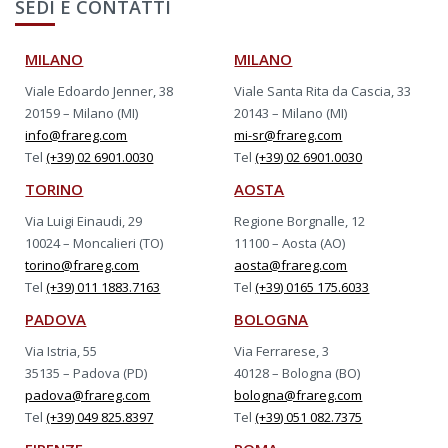
SEDI E CONTATTI
MILANO
MILANO
Viale Edoardo Jenner, 38
Viale Santa Rita da Cascia, 33
20159 – Milano (MI)
20143 – Milano (MI)
info@frareg.com
mi-sr@frareg.com
Tel
(+39) 02 6901.0030
Tel
(+39) 02 6901.0030
TORINO
AOSTA
Via Luigi Einaudi, 29
Regione Borgnalle, 12
10024 – Moncalieri (TO)
11100 – Aosta (AO)
torino@frareg.com
aosta@frareg.com
Tel
(+39) 011 1883.7163
Tel
(+39) 0165 175.6033
PADOVA
BOLOGNA
Via Istria, 55
Via Ferrarese, 3
35135 – Padova (PD)
40128 – Bologna (BO)
padova@frareg.com
bologna@frareg.com
Tel
(+39) 049 825.8397
Tel
(+39) 051 082.7375