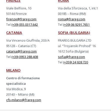
FIRENZE
ROMA
Viale Belfiore, 10
Via della Sforzesca, 1, int.1
50144 Firenze
00185 – Roma (RM)
firenze@frareg.com
roma@frareg.com
Tel
(+39) 055.0317.642
Tel
(+39) 06 9291.7651
CATANIA
SOFIA (BULGARIA)
Via Vincenzo Giuffrida, 203/A
FRAREG BULGARIA LTD
95128 – Catania (CT)
ul. “Troyanski Prohod” 16
catania@frareg.com
1612 Sofia (Bulgaria)
Tel
(+39) 0953 288.408
sofia@frareg.com
Tel
(+359) 24 928.720
MILANO
Centro di formazione
specialistica
Via Modica, 9
20143 – Milano (MI)
cfs-milano@frareg.com