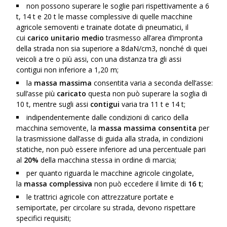
non possono superare le soglie pari rispettivamente a 6
t, 14 t e 20 t le masse complessive di quelle macchine
agricole semoventi e trainate dotate di pneumatici, il
cui
carico unitario medio
trasmesso all’area d’impronta
della strada non sia superiore a 8daN/cm
3
, nonché di quei
veicoli a tre o più assi, con una distanza tra gli
assi
contigui
non inferiore a 1,20 m;
la
massa massima
consentita varia a seconda dell’asse:
sull’asse più
caricato
questa non può superare la soglia di
10 t, mentre sugli
assi
contigui
varia tra 11 t e 14 t;
indipendentemente dalle condizioni di carico della
macchina semovente, la
massa
massima consentita
per
la trasmissione dall’asse di guida alla strada, in condizioni
statiche, non può essere inferiore ad una percentuale pari
al
20%
della macchina stessa in
ordine di marcia
;
per quanto riguarda le macchine agricole cingolate,
la
massa complessiva
non può eccedere il limite di
16 t
;
le trattrici agricole con
attrezzature portate e
semiportate
, per circolare su strada, devono rispettare
specifici requisiti;