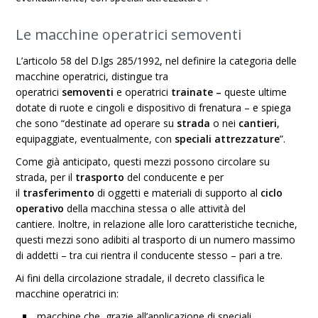
Le macchine
operatrici semoventi
L’articolo 58 del D.lgs 285/1992, nel definire la categoria delle
macchine operatrici, distingue tra
operatrici
semoventi
e
operatrici
trainate
–
queste ultime
dotate di
ruote e cingoli
e
dispositivo di frenatura
– e spiega
che sono “destinate ad operare su
strada
o nei
cantieri
,
equipaggiate, eventualmente, con
speciali attrezzature
”.
Come già anticipato, questi mezzi
possono circolare
su
strada, per il
trasporto
del conducente
e per
il
trasferimento
di oggetti e materiali di
supporto
al
ciclo
operativo
della
macchina stessa
o alle
attività
del
cantiere. Inoltre, in relazione alle loro
caratteristiche tecniche
,
questi mezzi sono
adibiti al trasporto
di un numero massimo
di addetti – tra cui rientra il conducente stesso – pari a tre.
Ai fini della
circolazione stradale
, il decreto classifica le
macchine operatrici in:
macchine che, grazie all’
applicazione di speciali