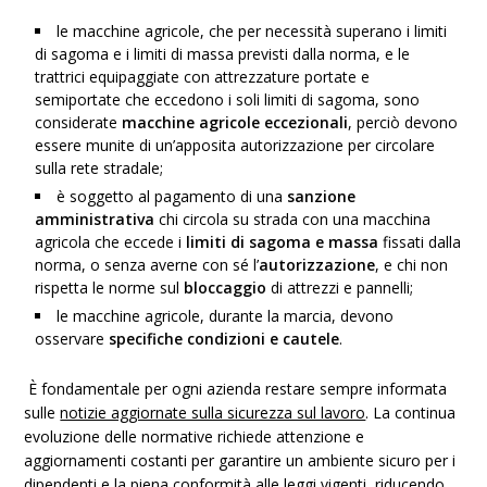
le macchine agricole, che per necessità superano i
limiti
di sagoma
e i
limiti di massa
previsti dalla norma, e le
trattrici
equipaggiate con attrezzature portate e
semiportate
che eccedono i soli
limiti di sagoma
, sono
considerate
macchine agricole eccezionali
, perciò devono
essere munite di un’apposita
autorizzazione
per circolare
sulla rete stradale;
è soggetto al pagamento di una
sanzione
amministrativa
chi
circola
su strada con una macchina
agricola che eccede i
limiti di
sagoma e massa
fissati dalla
norma, o senza averne con sé l’
autorizzazione
, e chi non
rispetta le norme sul
bloccaggio
di attrezzi e pannelli;
le macchine agricole,
durante la marcia
, devono
osservare
specifiche condizioni e cautele
.
È fondamentale per ogni azienda restare sempre informata
sulle
notizie aggiornate sulla sicurezza sul lavoro
. La continua
evoluzione delle normative richiede attenzione e
aggiornamenti costanti per garantire un ambiente sicuro per i
dipendenti e la piena conformità alle leggi vigenti, riducendo