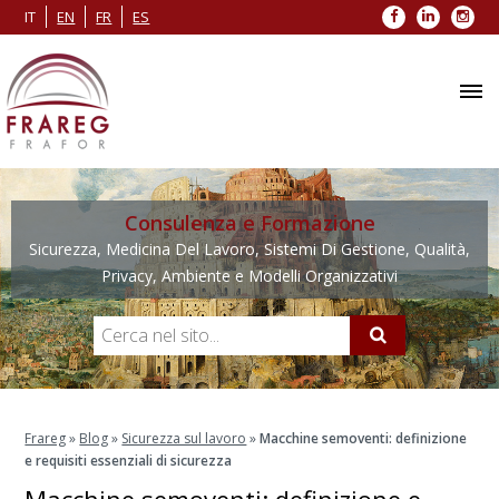
Facebook
LinkedIn
Inst
IT
EN
FR
ES
Consulenza e Formazione
Sicurezza, Medicina Del Lavoro, Sistemi Di Gestione, Qualità,
Privacy, Ambiente e Modelli Organizzativi
Frareg
»
Blog
»
Sicurezza sul lavoro
»
Macchine semoventi: definizione
e requisiti essenziali di sicurezza