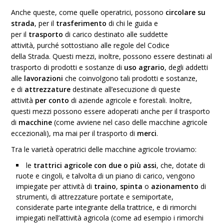
Anche queste, come quelle operatrici,
possono
circolare
su
strada
, per il
trasferimento
di chi le guida e
per il
trasporto
di carico
destinato alle suddette
attività, purché sottostiano alle regole del
Codice
della Strada
. Questi mezzi, inoltre, possono essere
destinati al
trasporto
di prodotti e sostanze di
uso agrario
, degli addetti
alle
lavorazioni
che coinvolgono tali prodotti e sostanze,
e di
attrezzature
destinate all’esecuzione di queste
attività
per conto
di
aziende agricole
e forestali. Inoltre,
questi mezzi possono essere adoperati anche per il
trasporto
di
macchine
(come avviene nel caso delle macchine
agricole
eccezionali
), ma mai per il
trasporto di
merci
.
Tra le varietà
operatrici delle macchine agricole
troviamo:
le
trattrici agricole con due o più assi
, che, dotate di
ruote e cingoli, e talvolta di un piano di carico, vengono
impiegate per attività di
traino
,
spinta
o
azionamento
di
strumenti, di
attrezzature portate e semiportate
,
considerate parte
integrante della trattrice
, e di rimorchi
impiegati nell’attività agricola (come ad esempio i
rimorchi