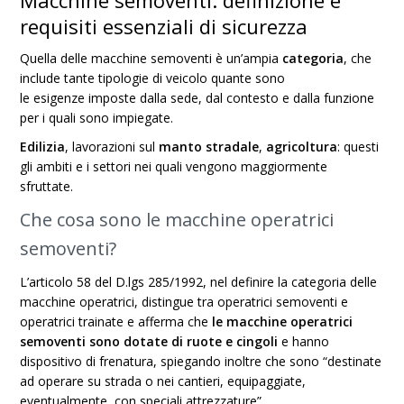
Macchine semoventi: definizione e
requisiti essenziali di sicurezza
Quella delle macchine semoventi è un’ampia
categoria
, che
include tante tipologie di veicolo quante sono
le
esigenze
imposte dalla
sede
, dal contesto e dalla funzione
per i quali sono impiegate.
Edilizia
, lavorazioni sul
manto stradale
,
agricoltura
: questi
gli ambiti e i settori nei quali vengono maggiormente
sfruttate.
Che cosa sono le macchine operatrici
semoventi?
L’articolo 58 del D.lgs 285/1992, nel definire la categoria delle
macchine operatrici, distingue tra operatrici semoventi e
operatrici trainate e afferma che
le macchine operatrici
semoventi sono dotate di ruote e cingoli
e hanno
dispositivo di frenatura, spiegando inoltre che sono “destinate
ad operare su strada o nei cantieri, equipaggiate,
eventualmente, con speciali attrezzature”.