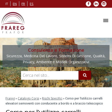
Facebook
LinkedIn
Inst
IT
EN
FR
ES
Consulenza e Formazione
Sicurezza, Medicina Del Lavoro, Sistemi Di Gestione, Qualità,
Privacy, Ambiente e Modelli Organizzativi
Frareg
»
Catalogo Corsi
»
Rischi Specifici
»
Corso per l’utilizzo carrelli
elevatori semoventi con conducente a bordo e a braccio telescopico