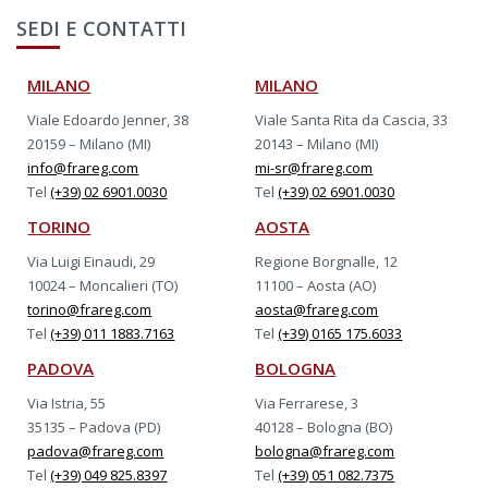
SEDI E CONTATTI
MILANO
MILANO
Viale Edoardo Jenner, 38
Viale Santa Rita da Cascia, 33
20159 – Milano (MI)
20143 – Milano (MI)
info@frareg.com
mi-sr@frareg.com
Tel
(+39) 02 6901.0030
Tel
(+39) 02 6901.0030
TORINO
AOSTA
Via Luigi Einaudi, 29
Regione Borgnalle, 12
10024 – Moncalieri (TO)
11100 – Aosta (AO)
torino@frareg.com
aosta@frareg.com
Tel
(+39) 011 1883.7163
Tel
(+39) 0165 175.6033
PADOVA
BOLOGNA
Via Istria, 55
Via Ferrarese, 3
35135 – Padova (PD)
40128 – Bologna (BO)
padova@frareg.com
bologna@frareg.com
Tel
(+39) 049 825.8397
Tel
(+39) 051 082.7375