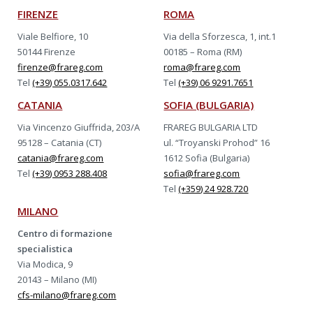
FIRENZE
ROMA
Viale Belfiore, 10
Via della Sforzesca, 1, int.1
50144 Firenze
00185 – Roma (RM)
firenze@frareg.com
roma@frareg.com
Tel
(+39) 055.0317.642
Tel
(+39) 06 9291.7651
CATANIA
SOFIA (BULGARIA)
Via Vincenzo Giuffrida, 203/A
FRAREG BULGARIA LTD
95128 – Catania (CT)
ul. “Troyanski Prohod” 16
catania@frareg.com
1612 Sofia (Bulgaria)
Tel
(+39) 0953 288.408
sofia@frareg.com
Tel
(+359) 24 928.720
MILANO
Centro di formazione
specialistica
Via Modica, 9
20143 – Milano (MI)
cfs-milano@frareg.com