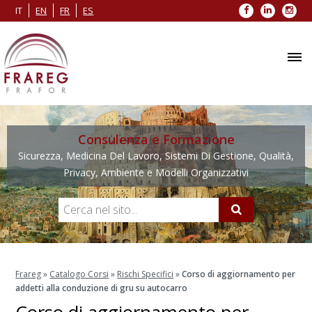
Facebook
LinkedIn
Inst
IT
EN
FR
ES
Consulenza e Formazione
Sicurezza, Medicina Del Lavoro, Sistemi Di Gestione, Qualità,
Privacy, Ambiente e Modelli Organizzativi
Frareg
»
Catalogo Corsi
»
Rischi Specifici
»
Corso di aggiornamento per
addetti alla conduzione di gru su autocarro