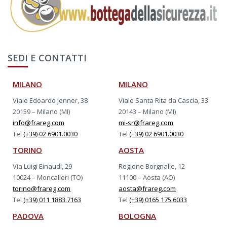
SEDI E CONTATTI
MILANO
MILANO
Viale Edoardo Jenner, 38
Viale Santa Rita da Cascia, 33
20159 – Milano (MI)
20143 – Milano (MI)
info@frareg.com
mi-sr@frareg.com
Tel
(+39) 02 6901.0030
Tel
(+39) 02 6901.0030
TORINO
AOSTA
Via Luigi Einaudi, 29
Regione Borgnalle, 12
10024 – Moncalieri (TO)
11100 – Aosta (AO)
torino@frareg.com
aosta@frareg.com
Tel
(+39) 011 1883.7163
Tel
(+39) 0165 175.6033
PADOVA
BOLOGNA