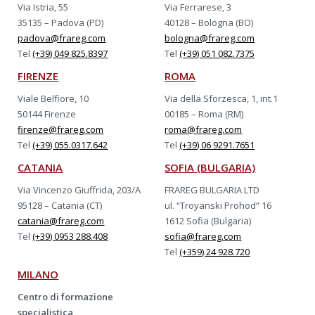
Via Istria, 55
Via Ferrarese, 3
35135 – Padova (PD)
40128 – Bologna (BO)
padova@frareg.com
bologna@frareg.com
Tel
(+39) 049 825.8397
Tel
(+39) 051 082.7375
FIRENZE
ROMA
Viale Belfiore, 10
Via della Sforzesca, 1, int.1
50144 Firenze
00185 – Roma (RM)
firenze@frareg.com
roma@frareg.com
Tel
(+39) 055.0317.642
Tel
(+39) 06 9291.7651
CATANIA
SOFIA (BULGARIA)
Via Vincenzo Giuffrida, 203/A
FRAREG BULGARIA LTD
95128 – Catania (CT)
ul. “Troyanski Prohod” 16
catania@frareg.com
1612 Sofia (Bulgaria)
Tel
(+39) 0953 288.408
sofia@frareg.com
Tel
(+359) 24 928.720
MILANO
Centro di formazione
specialistica