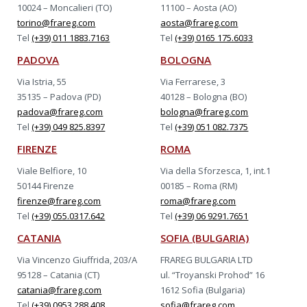
10024 – Moncalieri (TO)
11100 – Aosta (AO)
torino@frareg.com
aosta@frareg.com
Tel
(+39) 011 1883.7163
Tel
(+39) 0165 175.6033
PADOVA
BOLOGNA
Via Istria, 55
Via Ferrarese, 3
35135 – Padova (PD)
40128 – Bologna (BO)
padova@frareg.com
bologna@frareg.com
Tel
(+39) 049 825.8397
Tel
(+39) 051 082.7375
FIRENZE
ROMA
Viale Belfiore, 10
Via della Sforzesca, 1, int.1
50144 Firenze
00185 – Roma (RM)
firenze@frareg.com
roma@frareg.com
Tel
(+39) 055.0317.642
Tel
(+39) 06 9291.7651
CATANIA
SOFIA (BULGARIA)
Via Vincenzo Giuffrida, 203/A
FRAREG BULGARIA LTD
95128 – Catania (CT)
ul. “Troyanski Prohod” 16
catania@frareg.com
1612 Sofia (Bulgaria)
Tel
(+39) 0953 288.408
sofia@frareg.com