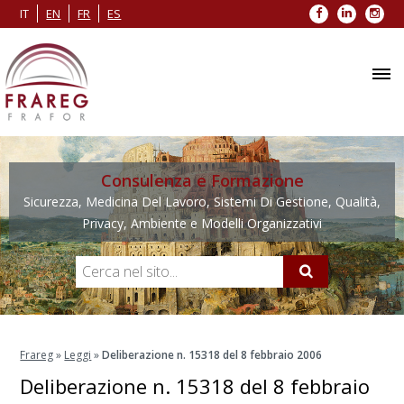
Facebook
LinkedIn
Inst
IT
EN
FR
ES
Consulenza e Formazione
Sicurezza, Medicina Del Lavoro, Sistemi Di Gestione, Qualità,
Privacy, Ambiente e Modelli Organizzativi
Frareg
»
Leggi
»
Deliberazione n. 15318 del 8 febbraio 2006
Deliberazione n. 15318 del 8 febbraio