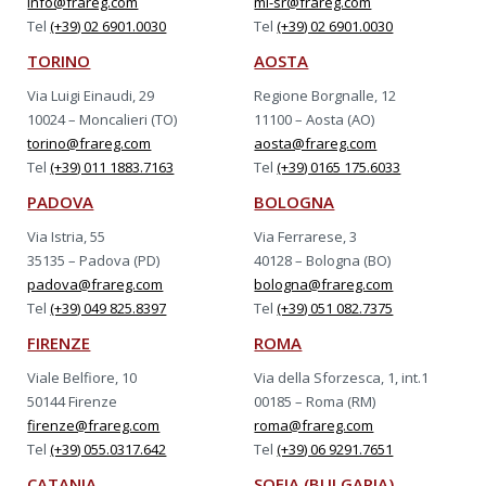
info@frareg.com
mi-sr@frareg.com
Tel
(+39) 02 6901.0030
Tel
(+39) 02 6901.0030
TORINO
AOSTA
Via Luigi Einaudi, 29
Regione Borgnalle, 12
10024 – Moncalieri (TO)
11100 – Aosta (AO)
torino@frareg.com
aosta@frareg.com
Tel
(+39) 011 1883.7163
Tel
(+39) 0165 175.6033
PADOVA
BOLOGNA
Via Istria, 55
Via Ferrarese, 3
35135 – Padova (PD)
40128 – Bologna (BO)
padova@frareg.com
bologna@frareg.com
Tel
(+39) 049 825.8397
Tel
(+39) 051 082.7375
FIRENZE
ROMA
Viale Belfiore, 10
Via della Sforzesca, 1, int.1
50144 Firenze
00185 – Roma (RM)
firenze@frareg.com
roma@frareg.com
Tel
(+39) 055.0317.642
Tel
(+39) 06 9291.7651
CATANIA
SOFIA (BULGARIA)