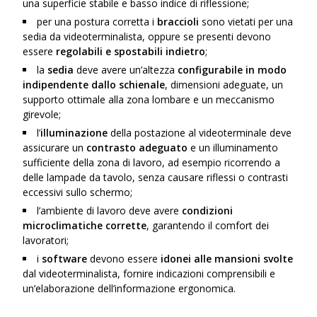
una superficie stabile e basso indice di riflessione;
per una postura corretta i
braccioli
sono vietati per una
sedia da videoterminalista, oppure se presenti devono
essere
regolabili e spostabili indietro
;
la
sedia
deve avere un’altezza
configurabile in modo
indipendente dallo schienale
, dimensioni adeguate, un
supporto ottimale alla zona lombare e un meccanismo
girevole;
l’
illuminazione
della postazione al videoterminale deve
assicurare un
contrasto adeguato
e un illuminamento
sufficiente della zona di lavoro, ad esempio ricorrendo a
delle lampade da tavolo, senza causare riflessi o contrasti
eccessivi sullo schermo;
l’ambiente di lavoro deve avere
condizioni
microclimatiche corrette
, garantendo il comfort dei
lavoratori;
i
software
devono essere
idonei alle mansioni svolte
dal videoterminalista, fornire indicazioni comprensibili e
un’elaborazione dell’informazione ergonomica.