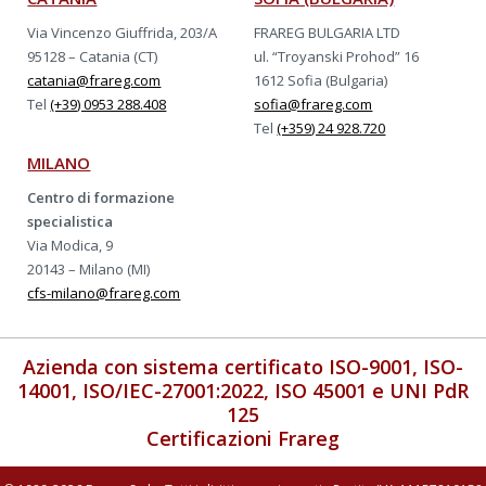
Via Vincenzo Giuffrida, 203/A
FRAREG BULGARIA LTD
95128 – Catania (CT)
ul. “Troyanski Prohod” 16
catania@frareg.com
1612 Sofia (Bulgaria)
Tel
(+39) 0953 288.408
sofia@frareg.com
Tel
(+359) 24 928.720
MILANO
Centro di formazione
specialistica
Via Modica, 9
20143 – Milano (MI)
cfs-milano@frareg.com
Azienda con sistema certificato ISO-9001, ISO-
14001, ISO/IEC-27001:2022, ISO 45001 e UNI PdR
125
Certificazioni Frareg