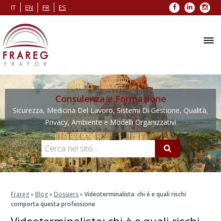
Facebook
LinkedIn
Inst
IT
EN
FR
ES
Consulenza e Formazione
Sicurezza, Medicina Del Lavoro, Sistemi Di Gestione, Qualità,
Privacy, Ambiente e Modelli Organizzativi
Frareg
»
Blog
»
Dossiers
»
Videoterminalista: chi è e quali rischi
comporta questa professione