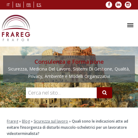
Facebook
LinkedIn
Inst
IT
EN
FR
ES
Consulenza e Formazione
Sicurezza, Medicina Del Lavoro, Sistemi Di Gestione, Qualità,
Privacy, Ambiente e Modelli Organizzativi
Frareg
»
Blog
»
Sicurezza sul lavoro
»
Quali sono le indicazioni atte ad
evitare l’insorgenza di disturbi muscolo-scheletrici per un lavoratore
videoterminalista?