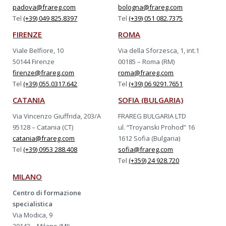
padova@frareg.com
bologna@frareg.com
Tel
(+39) 049 825.8397
Tel
(+39) 051 082.7375
FIRENZE
ROMA
Viale Belfiore, 10
Via della Sforzesca, 1, int.1
50144 Firenze
00185 – Roma (RM)
firenze@frareg.com
roma@frareg.com
Tel
(+39) 055.0317.642
Tel
(+39) 06 9291.7651
CATANIA
SOFIA (BULGARIA)
Via Vincenzo Giuffrida, 203/A
FRAREG BULGARIA LTD
95128 – Catania (CT)
ul. “Troyanski Prohod” 16
catania@frareg.com
1612 Sofia (Bulgaria)
Tel
(+39) 0953 288.408
sofia@frareg.com
Tel
(+359) 24 928.720
MILANO
Centro di formazione
specialistica
Via Modica, 9