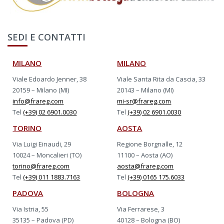
SEDI E CONTATTI
MILANO
MILANO
Viale Edoardo Jenner, 38
Viale Santa Rita da Cascia, 33
20159 – Milano (MI)
20143 – Milano (MI)
info@frareg.com
mi-sr@frareg.com
Tel
(+39) 02 6901.0030
Tel
(+39) 02 6901.0030
TORINO
AOSTA
Via Luigi Einaudi, 29
Regione Borgnalle, 12
10024 – Moncalieri (TO)
11100 – Aosta (AO)
torino@frareg.com
aosta@frareg.com
Tel
(+39) 011 1883.7163
Tel
(+39) 0165 175.6033
PADOVA
BOLOGNA
Via Istria, 55
Via Ferrarese, 3
35135 – Padova (PD)
40128 – Bologna (BO)