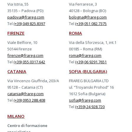
Via Istria, 55
Via Ferrarese, 3
35135 – Padova (PD)
40128 – Bologna (BO)
padova@frareg.com
bologna@frareg.com
Tel
(+39) 049 825.8397
Tel
(+39) 051 082.7375
FIRENZE
ROMA
Viale Belfiore, 10
Via della Sforzesca, 1, int.1
50144 Firenze
00185 – Roma (RM)
firenze@frareg.com
roma@frareg.com
Tel
(+39) 055.0317.642
Tel
(+39) 06 9291.7651
CATANIA
SOFIA (BULGARIA)
Via Vincenzo Giuffrida, 203/A
FRAREG BULGARIA LTD
95128 – Catania (CT)
ul. “Troyanski Prohod” 16
catania@frareg.com
1612 Sofia (Bulgaria)
Tel
(+39) 0953 288.408
sofia@frareg.com
Tel
(+359) 24 928.720
MILANO
Centro di formazione