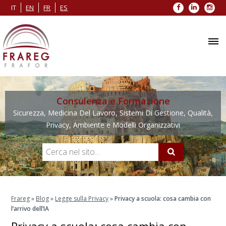
Facebook
LinkedIn
Inst
IT
EN
FR
ES
Consulenza e Formazione
Sicurezza, Medicina Del Lavoro, Sistemi Di Gestione, Qualità,
Privacy, Ambiente e Modelli Organizzativi
Frareg
»
Blog
»
Legge sulla Privacy
»
Privacy a scuola: cosa cambia con
l’arrivo dell’IA