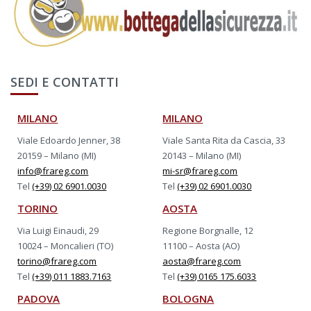
SEDI E CONTATTI
MILANO
MILANO
Viale Edoardo Jenner, 38
Viale Santa Rita da Cascia, 33
20159 – Milano (MI)
20143 – Milano (MI)
info@frareg.com
mi-sr@frareg.com
Tel
(+39) 02 6901.0030
Tel
(+39) 02 6901.0030
TORINO
AOSTA
Via Luigi Einaudi, 29
Regione Borgnalle, 12
10024 – Moncalieri (TO)
11100 – Aosta (AO)
torino@frareg.com
aosta@frareg.com
Tel
(+39) 011 1883.7163
Tel
(+39) 0165 175.6033
PADOVA
BOLOGNA