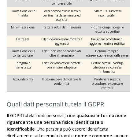
comprensibile
Limitazione delle
I dati devono essere raccolti
Evitare usi successivi
finalità
per finalità determinate ed
incompatibili
esplicite
Minimizzazione
Trattare solo i dati necessari
Ridurre campi, accessi e
raccolte superflue
Esattezza
I dati devono essere corretti e
Prevedere procedure di
aggiornati
aggiornamento e rettifica
Limitazione della
I dati non vanno conservati
Definire tempi di
conservazione
oltre il necessario
conservazione e cancellazione
Integrità e
I dati devono essere protetti
Gestire accessi, backup,
riservatezza
con misure adeguate
cifratura e sicurezza
informatica
Accountability
Il titolare deve dimostrare la
Mantenere registri,
conformità
procedure, evidenze e
controlli
Quali dati personali tutela il GDPR
Il GDPR tutela i dati personali, cioè
qualsiasi informazione
riguardante una persona fisica identificata o
identificabile
. Una persona può essere identificata
direttamente, ad esempio tramite
nome e cognome
, oppure