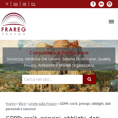
Facebook
LinkedIn
Inst
IT
EN
FR
ES
Consulenza e Formazione
Sicurezza, Medicina Del Lavoro, Sistemi Di Gestione, Qualità,
Privacy, Ambiente e Modelli Organizzativi
Frareg
»
Blog
»
Legge sulla Privacy
»
GDPR: cos’è, principi, obblighi, dati
personali e sanzioni