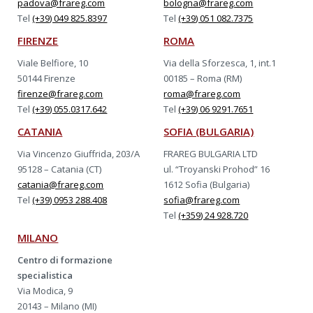
padova@frareg.com
bologna@frareg.com
Tel
(+39) 049 825.8397
Tel
(+39) 051 082.7375
FIRENZE
ROMA
Viale Belfiore, 10
Via della Sforzesca, 1, int.1
50144 Firenze
00185 – Roma (RM)
firenze@frareg.com
roma@frareg.com
Tel
(+39) 055.0317.642
Tel
(+39) 06 9291.7651
CATANIA
SOFIA (BULGARIA)
Via Vincenzo Giuffrida, 203/A
FRAREG BULGARIA LTD
95128 – Catania (CT)
ul. “Troyanski Prohod” 16
catania@frareg.com
1612 Sofia (Bulgaria)
Tel
(+39) 0953 288.408
sofia@frareg.com
Tel
(+359) 24 928.720
MILANO
Centro di formazione
specialistica
Via Modica, 9
20143 – Milano (MI)