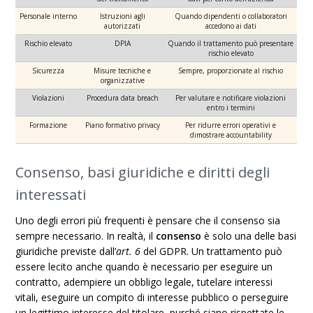
Personale interno
Istruzioni agli
Quando dipendenti o collaboratori
autorizzati
accedono ai dati
Rischio elevato
DPIA
Quando il trattamento può presentare
rischio elevato
Sicurezza
Misure tecniche e
Sempre, proporzionate al rischio
organizzative
Violazioni
Procedura data breach
Per valutare e notificare violazioni
entro i termini
Formazione
Piano formativo privacy
Per ridurre errori operativi e
dimostrare accountability
Consenso, basi giuridiche e diritti degli
interessati
Uno degli errori più frequenti è pensare che il consenso sia
sempre necessario. In realtà, il
consenso
è solo una delle basi
giuridiche previste dall’
art. 6
del GDPR. Un trattamento può
essere lecito anche quando è necessario per eseguire un
contratto, adempiere un obbligo legale, tutelare interessi
vitali, eseguire un compito di interesse pubblico o perseguire
un legittimo interesse del titolare, purché siano rispettate le