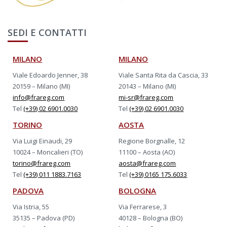
SEDI E CONTATTI
MILANO
MILANO
Viale Edoardo Jenner, 38
Viale Santa Rita da Cascia, 33
20159 – Milano (MI)
20143 – Milano (MI)
info@frareg.com
mi-sr@frareg.com
Tel
(+39) 02 6901.0030
Tel
(+39) 02 6901.0030
TORINO
AOSTA
Via Luigi Einaudi, 29
Regione Borgnalle, 12
10024 – Moncalieri (TO)
11100 – Aosta (AO)
torino@frareg.com
aosta@frareg.com
Tel
(+39) 011 1883.7163
Tel
(+39) 0165 175.6033
PADOVA
BOLOGNA
Via Istria, 55
Via Ferrarese, 3
35135 – Padova (PD)
40128 – Bologna (BO)