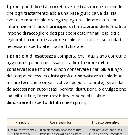
Il
principio di liceità, correttezza e trasparenza
richiede
che ogni trattamento abbia una base giuridica valida, sia
svolto in modo leale e venga spiegato all’interessato con
informazioni chiare. Il
principio di limitazione delle finalità
impone di raccogliere dati per scopi determinati, espliciti e
legittimi. La
minimizzazione
richiede di trattare solo i dati
necessari rispetto alle finalità dichiarate.
Il
principio di esattezza
comporta che i dati siano corretti e
aggiornati quando necessario. La
limitazione della
conservazione
impone di non conservare i dati più a lungo
del tempo necessario.
Integrità
e
riservatezza
richiedono
misure tecniche e organizzative adeguate a proteggere i dati
da accessi non autorizzati, perdita, distruzione o divulgazione
indebita. Infine, l’
accountability
impone al titolare di
dimostrare il rispetto di tutti questi principi.
Principio
Cosa significa
Impatto operativo
Liceità, correttezza e
Il trattamento deve avere una
Informative chiare e basi
trasparenza
base giuridica valida ed essere
giuridiche documentate