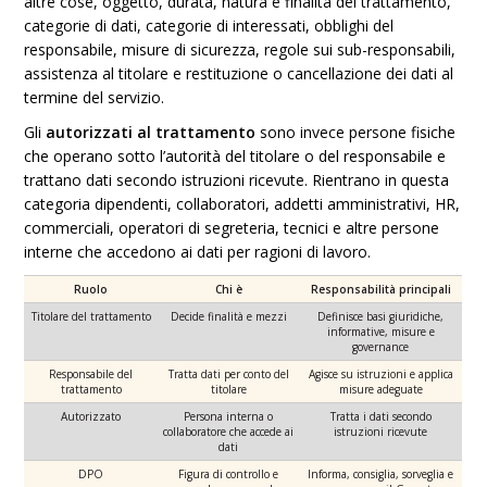
altre cose, oggetto, durata, natura e finalità del trattamento,
categorie di dati, categorie di interessati, obblighi del
responsabile, misure di sicurezza, regole sui sub-responsabili,
assistenza al titolare e restituzione o cancellazione dei dati al
termine del servizio.
Gli
autorizzati al trattamento
sono invece persone fisiche
che operano sotto l’autorità del titolare o del responsabile e
trattano dati secondo istruzioni ricevute. Rientrano in questa
categoria dipendenti, collaboratori, addetti amministrativi, HR,
commerciali, operatori di segreteria, tecnici e altre persone
interne che accedono ai dati per ragioni di lavoro.
Ruolo
Chi è
Responsabilità principali
Titolare del trattamento
Decide finalità e mezzi
Definisce basi giuridiche,
informative, misure e
governance
Responsabile del
Tratta dati per conto del
Agisce su istruzioni e applica
trattamento
titolare
misure adeguate
Autorizzato
Persona interna o
Tratta i dati secondo
collaboratore che accede ai
istruzioni ricevute
dati
DPO
Figura di controllo e
Informa, consiglia, sorveglia e