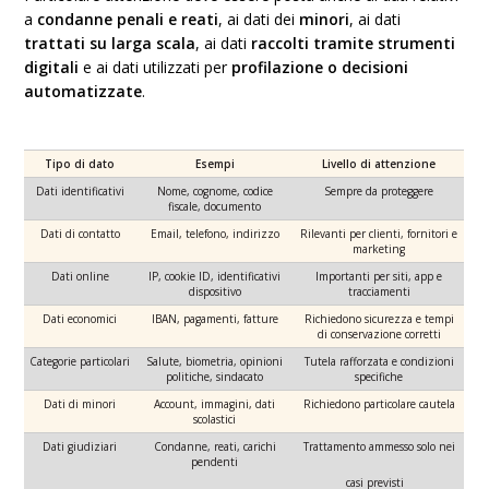
a
condanne penali e reati
, ai dati dei
minori
, ai dati
trattati su larga scala
, ai dati
raccolti tramite strumenti
digitali
e ai dati utilizzati per
profilazione o decisioni
automatizzate
.
Tipo di dato
Esempi
Livello di attenzione
Dati identificativi
Nome, cognome, codice
Sempre da proteggere
fiscale, documento
Dati di contatto
Email, telefono, indirizzo
Rilevanti per clienti, fornitori e
marketing
Dati online
IP, cookie ID, identificativi
Importanti per siti, app e
dispositivo
tracciamenti
Dati economici
IBAN, pagamenti, fatture
Richiedono sicurezza e tempi
di conservazione corretti
Categorie particolari
Salute, biometria, opinioni
Tutela rafforzata e condizioni
politiche, sindacato
specifiche
Dati di minori
Account, immagini, dati
Richiedono particolare cautela
scolastici
Dati giudiziari
Condanne, reati, carichi
Trattamento ammesso solo nei
pendenti
casi previsti