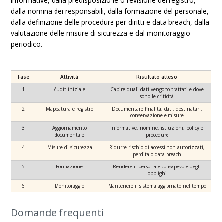
informative, dalla predisposizione o revisione del registro,
dalla nomina dei responsabili, dalla formazione del personale,
dalla definizione delle procedure per diritti e data breach, dalla
valutazione delle misure di sicurezza e dal monitoraggio
periodico.
Fase
Attività
Risultato atteso
1
Audit iniziale
Capire quali dati vengono trattati e dove
sono le criticità
2
Mappatura e registro
Documentare finalità, dati, destinatari,
conservazione e misure
3
Aggiornamento
Informative, nomine, istruzioni, policy e
documentale
procedure
4
Misure di sicurezza
Ridurre rischio di accessi non autorizzati,
perdita o data breach
5
Formazione
Rendere il personale consapevole degli
obblighi
6
Monitoraggio
Mantenere il sistema aggiornato nel tempo
Domande frequenti