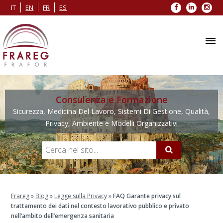
Facebook
LinkedIn
Inst
IT
EN
FR
ES
Consulenza e Formazione
Sicurezza, Medicina Del Lavoro, Sistemi Di Gestione, Qualità,
Privacy, Ambiente e Modelli Organizzativi
Frareg
»
Blog
»
Legge sulla Privacy
»
FAQ Garante privacy sul
trattamento dei dati nel contesto lavorativo pubblico e privato
nell’ambito dell’emergenza sanitaria