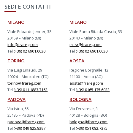
SEDI E CONTATTI
MILANO
MILANO
Viale Edoardo Jenner, 38
Viale Santa Rita da Cascia, 33
20159 – Milano (MI)
20143 – Milano (MI)
info@frareg.com
mi-sr@frareg.com
Tel
(+39) 02 6901.0030
Tel
(+39) 02 6901.0030
TORINO
AOSTA
Via Luigi Einaudi, 29
Regione Borgnalle, 12
10024 – Moncalieri (TO)
11100 – Aosta (AO)
torino@frareg.com
aosta@frareg.com
Tel
(+39) 011 1883.7163
Tel
(+39) 0165 175.6033
PADOVA
BOLOGNA
Via Istria, 55
Via Ferrarese, 3
35135 – Padova (PD)
40128 – Bologna (BO)
padova@frareg.com
bologna@frareg.com
Tel
(+39) 049 825.8397
Tel
(+39) 051 082.7375