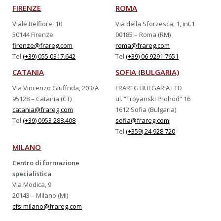
FIRENZE
ROMA
Viale Belfiore, 10
Via della Sforzesca, 1, int.1
50144 Firenze
00185 – Roma (RM)
firenze@frareg.com
roma@frareg.com
Tel
(+39) 055.0317.642
Tel
(+39) 06 9291.7651
CATANIA
SOFIA (BULGARIA)
Via Vincenzo Giuffrida, 203/A
FRAREG BULGARIA LTD
95128 – Catania (CT)
ul. “Troyanski Prohod” 16
catania@frareg.com
1612 Sofia (Bulgaria)
Tel
(+39) 0953 288.408
sofia@frareg.com
Tel
(+359) 24 928.720
MILANO
Centro di formazione
specialistica
Via Modica, 9
20143 – Milano (MI)
cfs-milano@frareg.com