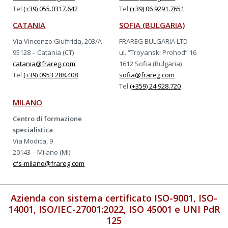
Tel
(+39) 055.0317.642
Tel
(+39) 06 9291.7651
CATANIA
SOFIA (BULGARIA)
Via Vincenzo Giuffrida, 203/A
FRAREG BULGARIA LTD
95128 – Catania (CT)
ul. “Troyanski Prohod” 16
catania@frareg.com
1612 Sofia (Bulgaria)
Tel
(+39) 0953 288.408
sofia@frareg.com
Tel
(+359) 24 928.720
MILANO
Centro di formazione
specialistica
Via Modica, 9
20143 – Milano (MI)
cfs-milano@frareg.com
Azienda con sistema certificato ISO-9001, ISO-
14001, ISO/IEC-27001:2022, ISO 45001 e UNI PdR
125