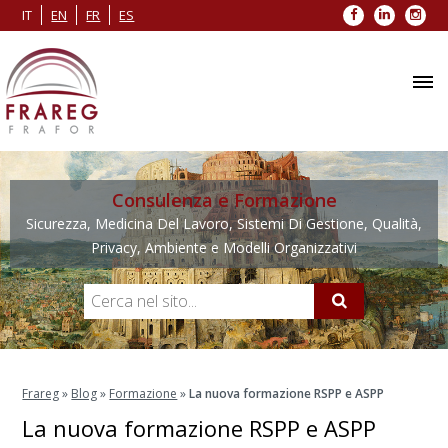
Facebook
LinkedIn
Inst
IT
EN
FR
ES
Consulenza e Formazione
Sicurezza, Medicina Del Lavoro, Sistemi Di Gestione, Qualità,
Privacy, Ambiente e Modelli Organizzativi
Frareg
»
Blog
»
Formazione
»
La nuova formazione RSPP e ASPP
La nuova formazione RSPP e ASPP