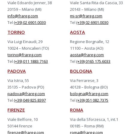
Viale Edoardo Jenner, 38
Viale Santa Rita da Cascia, 33
20159 – Milano (MI)
20143 – Milano (MI)
info@frareg.com
mi-sr@frareg.com
Tel
(+39) 02 6901.0030
Tel
(+39) 02 6901.0030
TORINO
AOSTA
Via Luigi Einaudi, 29
Regione Borgnalle, 12
10024 – Moncalieri (TO)
11100 – Aosta (AO)
torino@frareg.com
aosta@frareg.com
Tel
(+39) 011 1883.7163
Tel
(+39) 0165 175.6033
PADOVA
BOLOGNA
Via Istria, 55
Via Ferrarese, 3
35135 – Padova (PD)
40128 – Bologna (BO)
padova@frareg.com
bologna@frareg.com
Tel
(+39) 049 825.8397
Tel
(+39) 051 082.7375
FIRENZE
ROMA
Viale Belfiore, 10
Via della Sforzesca, 1, int.1
50144 Firenze
00185 – Roma (RM)
firenze@frareg.com
roma@frareg.com