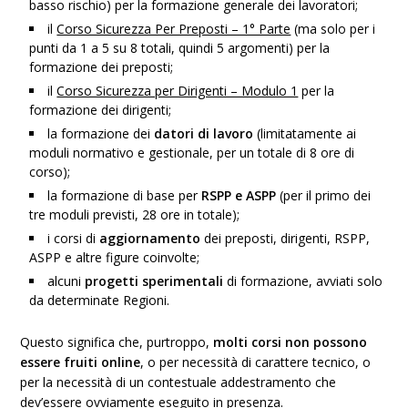
basso rischio) per la formazione generale dei lavoratori;
il
Corso Sicurezza Per Preposti – 1° Parte
(ma solo per i
punti da 1 a 5 su 8 totali, quindi 5 argomenti) per la
formazione dei preposti;
il
Corso Sicurezza per Dirigenti – Modulo 1
per la
formazione dei dirigenti;
la formazione dei
datori di lavoro
(limitatamente ai
moduli normativo e gestionale, per un totale di 8 ore di
corso);
la formazione di base per
RSPP e ASPP
(per il primo dei
tre moduli previsti, 28 ore in totale);
i corsi di
aggiornamento
dei preposti, dirigenti, RSPP,
ASPP e altre figure coinvolte;
alcuni
progetti sperimentali
di formazione, avviati solo
da determinate Regioni.
Questo significa che, purtroppo,
molti corsi non possono
essere fruiti online
, o per necessità di carattere tecnico, o
per la necessità di un contestuale addestramento che
dev’essere ovviamente eseguito in presenza.