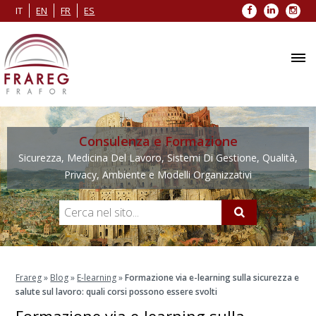
Facebook
LinkedIn
Inst
IT
EN
FR
ES
Consulenza e Formazione
Sicurezza, Medicina Del Lavoro, Sistemi Di Gestione, Qualità,
Privacy, Ambiente e Modelli Organizzativi
Frareg
»
Blog
»
E-learning
»
Formazione via e-learning sulla sicurezza e
salute sul lavoro: quali corsi possono essere svolti