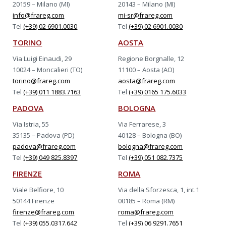
20159 – Milano (MI)
20143 – Milano (MI)
info@frareg.com
mi-sr@frareg.com
Tel
(+39) 02 6901.0030
Tel
(+39) 02 6901.0030
TORINO
AOSTA
Via Luigi Einaudi, 29
Regione Borgnalle, 12
10024 – Moncalieri (TO)
11100 – Aosta (AO)
torino@frareg.com
aosta@frareg.com
Tel
(+39) 011 1883.7163
Tel
(+39) 0165 175.6033
PADOVA
BOLOGNA
Via Istria, 55
Via Ferrarese, 3
35135 – Padova (PD)
40128 – Bologna (BO)
padova@frareg.com
bologna@frareg.com
Tel
(+39) 049 825.8397
Tel
(+39) 051 082.7375
FIRENZE
ROMA
Viale Belfiore, 10
Via della Sforzesca, 1, int.1
50144 Firenze
00185 – Roma (RM)
firenze@frareg.com
roma@frareg.com
Tel
(+39) 055.0317.642
Tel
(+39) 06 9291.7651