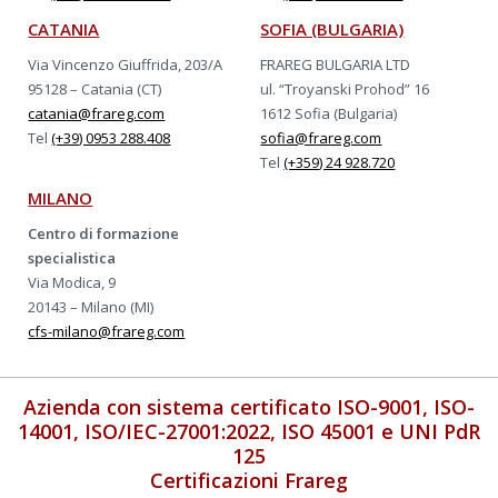
CATANIA
SOFIA (BULGARIA)
Via Vincenzo Giuffrida, 203/A
FRAREG BULGARIA LTD
95128 – Catania (CT)
ul. “Troyanski Prohod” 16
catania@frareg.com
1612 Sofia (Bulgaria)
Tel
(+39) 0953 288.408
sofia@frareg.com
Tel
(+359) 24 928.720
MILANO
Centro di formazione
specialistica
Via Modica, 9
20143 – Milano (MI)
cfs-milano@frareg.com
Azienda con sistema certificato ISO-9001, ISO-
14001, ISO/IEC-27001:2022, ISO 45001 e UNI PdR
125
Certificazioni Frareg