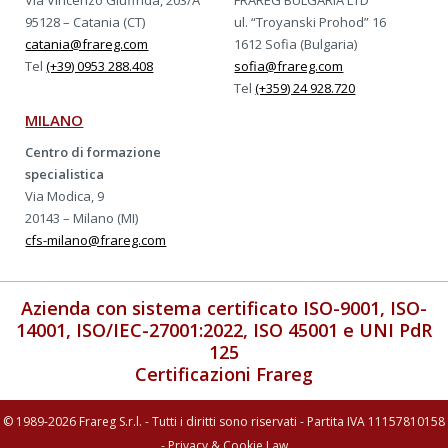
Via Vincenzo Giuffrida, 203/A
FRAREG BULGARIA LTD
95128 – Catania (CT)
ul. “Troyanski Prohod” 16
catania@frareg.com
1612 Sofia (Bulgaria)
Tel
(+39) 0953 288.408
sofia@frareg.com
Tel
(+359) 24 928.720
MILANO
Centro di formazione
specialistica
Via Modica, 9
20143 – Milano (MI)
cfs-milano@frareg.com
Azienda con sistema certificato ISO-9001, ISO-
14001, ISO/IEC-27001:2022, ISO 45001 e UNI PdR
125
Certificazioni Frareg
© 1989-2026 Frareg S.r.l. - Tutti i diritti sono riservati - Partita IVA 11157810158
-
Privacy & Cookie Law