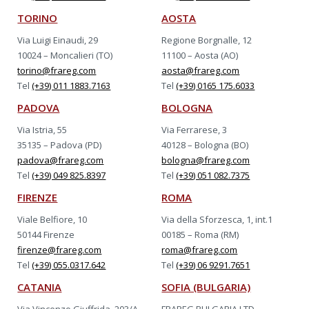
TORINO
AOSTA
Via Luigi Einaudi, 29
Regione Borgnalle, 12
10024 – Moncalieri (TO)
11100 – Aosta (AO)
torino@frareg.com
aosta@frareg.com
Tel
(+39) 011 1883.7163
Tel
(+39) 0165 175.6033
PADOVA
BOLOGNA
Via Istria, 55
Via Ferrarese, 3
35135 – Padova (PD)
40128 – Bologna (BO)
padova@frareg.com
bologna@frareg.com
Tel
(+39) 049 825.8397
Tel
(+39) 051 082.7375
FIRENZE
ROMA
Viale Belfiore, 10
Via della Sforzesca, 1, int.1
50144 Firenze
00185 – Roma (RM)
firenze@frareg.com
roma@frareg.com
Tel
(+39) 055.0317.642
Tel
(+39) 06 9291.7651
CATANIA
SOFIA (BULGARIA)