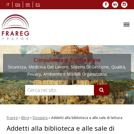
Facebook
LinkedIn
Inst
IT
EN
FR
ES
Consulenza e Formazione
Sicurezza, Medicina Del Lavoro, Sistemi Di Gestione, Qualità,
Privacy, Ambiente e Modelli Organizzativi
Frareg
»
Blog
»
Dossiers
»
Addetti alla biblioteca e alle sale di lettura
Addetti alla biblioteca e alle sale di