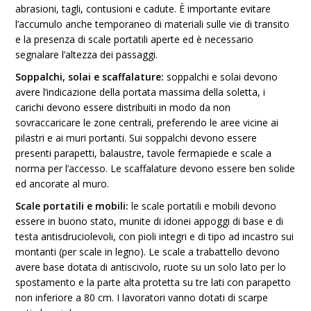
abrasioni, tagli, contusioni e cadute. È importante evitare
l’accumulo anche temporaneo di materiali sulle vie di transito
e la presenza di scale portatili aperte ed è necessario
segnalare l’altezza dei passaggi.
Soppalchi, solai e scaffalature:
soppalchi e solai devono
avere l’indicazione della portata massima della soletta, i
carichi devono essere distribuiti in modo da non
sovraccaricare le zone centrali, preferendo le aree vicine ai
pilastri e ai muri portanti. Sui soppalchi devono essere
presenti parapetti, balaustre, tavole fermapiede e scale a
norma per l’accesso. Le scaffalature devono essere ben solide
ed ancorate al muro.
Scale portatili e mobili:
le scale portatili e mobili devono
essere in buono stato, munite di idonei appoggi di base e di
testa antisdruciolevoli, con pioli integri e di tipo ad incastro sui
montanti (per scale in legno). Le scale a trabattello devono
avere base dotata di antiscivolo, ruote su un solo lato per lo
spostamento e la parte alta protetta su tre lati con parapetto
non inferiore a 80 cm. I lavoratori vanno dotati di scarpe