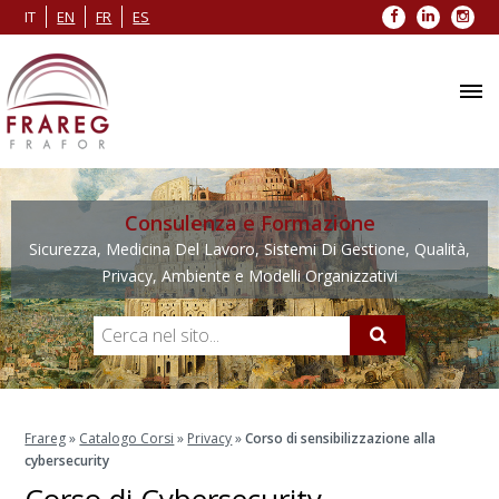
Facebook
LinkedIn
Inst
IT
EN
FR
ES
Consulenza e Formazione
Sicurezza, Medicina Del Lavoro, Sistemi Di Gestione, Qualità,
Privacy, Ambiente e Modelli Organizzativi
Frareg
»
Catalogo Corsi
»
Privacy
»
Corso di sensibilizzazione alla
cybersecurity