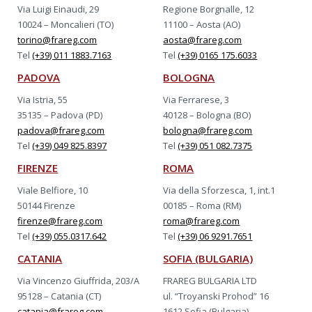
Via Luigi Einaudi, 29
Regione Borgnalle, 12
10024 – Moncalieri (TO)
11100 – Aosta (AO)
torino@frareg.com
aosta@frareg.com
Tel
(+39) 011 1883.7163
Tel
(+39) 0165 175.6033
PADOVA
BOLOGNA
Via Istria, 55
Via Ferrarese, 3
35135 – Padova (PD)
40128 – Bologna (BO)
padova@frareg.com
bologna@frareg.com
Tel
(+39) 049 825.8397
Tel
(+39) 051 082.7375
FIRENZE
ROMA
Viale Belfiore, 10
Via della Sforzesca, 1, int.1
50144 Firenze
00185 – Roma (RM)
firenze@frareg.com
roma@frareg.com
Tel
(+39) 055.0317.642
Tel
(+39) 06 9291.7651
CATANIA
SOFIA (BULGARIA)
Via Vincenzo Giuffrida, 203/A
FRAREG BULGARIA LTD
95128 – Catania (CT)
ul. “Troyanski Prohod” 16
catania@frareg.com
1612 Sofia (Bulgaria)