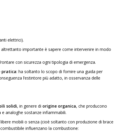
ti elettrici).
a altrettanto importante è sapere come intervenire in modo
frontare con sicurezza ogni tipologia di emergenza.
 pratica
: ha soltanto lo scopo di fornire una guida per
onseguenza l’estintore più adatto, in osservanza delle
li solidi
, in genere di
origine organica
, che producono
a e analoghe sostanze infiammabili.
ibere mobili o senza (cioè soltanto con produzione di brace
e combustibile influenzano la combustione: