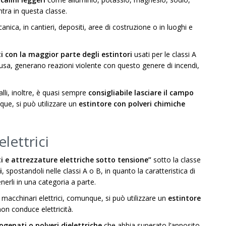
ntra in questa classe.
ica, in cantieri, depositi, aree di costruzione o in luoghi e
i con la
maggior parte degli estintori
usati per le classi A
lusa, generano reazioni violente con questo genere di incendi,
lli, inoltre, è quasi sempre
consigliabile lasciare il campo
que, si può utilizzare un
estintore con polveri chimiche
lettrici
i e attrezzature elettriche sotto tensione”
sotto la classe
i
, spostandoli nelle classi A o B, in quanto la caratteristica di
erli in una categoria a parte.
macchinari elettrici, comunque, si può utilizzare un
estintore
non conduce elettricità.
ogenati o polveri dielettriche
che abbia superato l’apposito