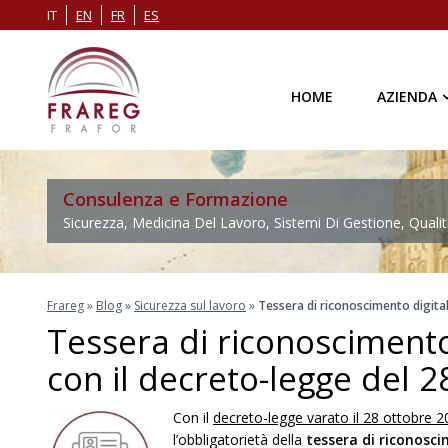
IT
EN
FR
ES
HOME
AZIENDA
Consulenza e Formazione
Sicurezza, Medicina Del Lavoro, Sistemi Di Gestione, Qualit
Frareg
»
Blog
»
Sicurezza sul lavoro
»
Tessera di riconoscimento digita
Tessera di riconoscimento
con il decreto-legge del 
Con il
decreto-legge varato il 28 ottobre 
l’obbligatorietà della
tessera di riconosci