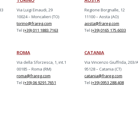
TORINO
AOSTA
33
Via Luigi Einaudi, 29
Regione Borgnalle, 12
10024 – Moncalieri (TO)
11100 – Aosta (AO)
torino@frareg.com
aosta@frareg.com
Tel
(+39) 011 1883.7163
Tel
(+39) 0165 175.6033
ROMA
CATANIA
Via della Sforzesca, 1, int.1
Via Vincenzo Giuffrida, 203/
00185 – Roma (RM)
95128 – Catania (CT)
roma@frareg.com
catania@frareg.com
Tel
(+39) 06 9291.7651
Tel
(+39) 0953 288.408