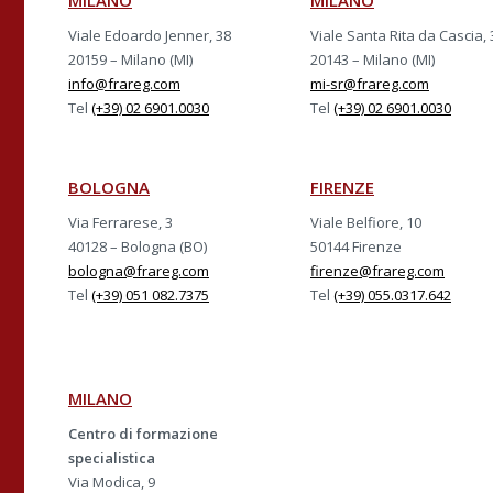
MILANO
MILANO
Viale Edoardo Jenner, 38
Viale Santa Rita da Cascia, 
20159 – Milano (MI)
20143 – Milano (MI)
info@frareg.com
mi-sr@frareg.com
Tel
(+39) 02 6901.0030
Tel
(+39) 02 6901.0030
BOLOGNA
FIRENZE
Via Ferrarese, 3
Viale Belfiore, 10
40128 – Bologna (BO)
50144 Firenze
bologna@frareg.com
firenze@frareg.com
Tel
(+39) 051 082.7375
Tel
(+39) 055.0317.642
MILANO
Centro di formazione
specialistica
Via Modica, 9