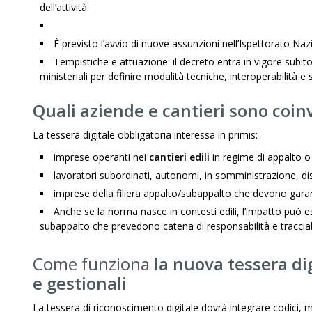
dell’attività.
È previsto l’avvio di nuove assunzioni nell’Ispettorato Naz
Tempistiche e attuazione: il decreto entra in vigore subi
ministeriali per definire modalità tecniche, interoperabilità e s
Quali aziende e cantieri sono coinv
La tessera digitale obbligatoria interessa in primis:
imprese operanti nei
cantieri edili
in regime di appalto o
lavoratori subordinati, autonomi, in somministrazione, dis
imprese della filiera appalto/subappalto che devono garantir
Anche se la norma nasce in contesti edili, l’impatto può es
subappalto che prevedono catena di responsabilità e tracciab
Come funziona
la nuova
tessera di
e gestionali
La tessera di riconoscimento digitale dovrà integrare codici, mod