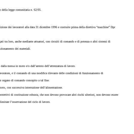
to della legge comunitaria n. 62/05.
sizione dei lavoratori alla data 31 dicembre 1996 e costruite prima della direttiva “macchine” Dpr
i tra loro, anche mediante attuatori, con circuiti di comando e di potenza o altri sistemi di
izionamento dei materiali.
dalla messa in moto e/o dall’arresto dell’attrezzatura di lavoro.
lavoratore, e il comando di una modifica rilevante delle condizioni di funzionamento di
 un organo di comando concepito a tal fine.
n moto, con successiva interruzione dell’alimentazione.
rotettivi di costituzione robusta, che non devono provocare altri rischi ulteriori, non devono essere
imitare l’osservazione del ciclo di lavoro.