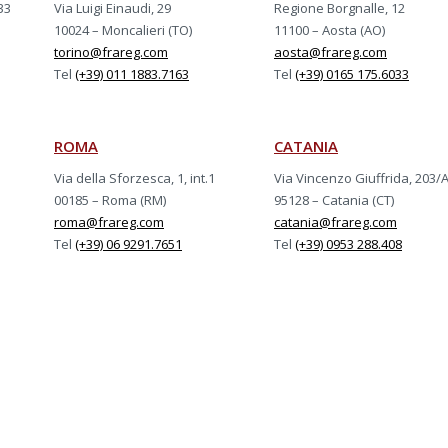
33
Via Luigi Einaudi, 29
Regione Borgnalle, 12
10024 – Moncalieri (TO)
11100 – Aosta (AO)
torino@frareg.com
aosta@frareg.com
Tel
(+39) 011 1883.7163
Tel
(+39) 0165 175.6033
ROMA
CATANIA
Via della Sforzesca, 1, int.1
Via Vincenzo Giuffrida, 203/
00185 – Roma (RM)
95128 – Catania (CT)
roma@frareg.com
catania@frareg.com
Tel
(+39) 06 9291.7651
Tel
(+39) 0953 288.408