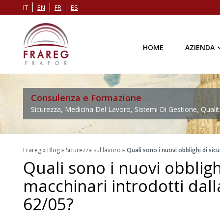
IT
EN
FR
ES
HOME
AZIENDA
Consulenza e Formazione
Sicurezza, Medicina Del Lavoro, Sistemi Di Gestione, Qualit
Frareg
»
Blog
»
Sicurezza sul lavoro
»
Quali sono i nuovi obblighi di sic
Quali sono i nuovi obbligh
macchinari introdotti dall
62/05?