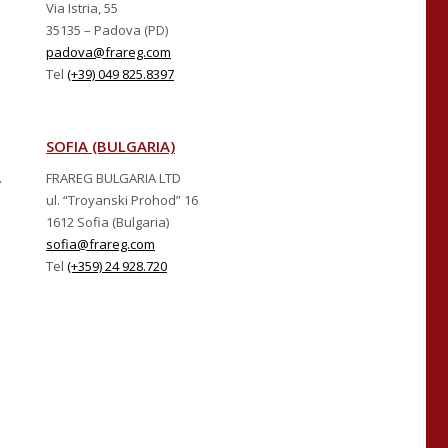
Via Istria, 55
35135 – Padova (PD)
padova@frareg.com
Tel
(+39) 049 825.8397
SOFIA (BULGARIA)
A
FRAREG BULGARIA LTD
ul. “Troyanski Prohod” 16
1612 Sofia (Bulgaria)
sofia@frareg.com
Tel
(+359) 24 928.720