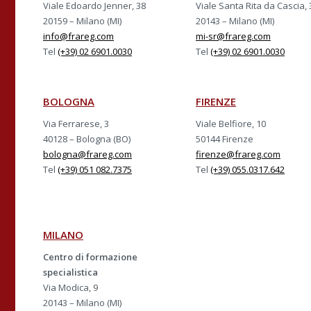
Viale Edoardo Jenner, 38
Viale Santa Rita da Cascia, 
20159 – Milano (MI)
20143 – Milano (MI)
info@frareg.com
mi-sr@frareg.com
Tel
(+39) 02 6901.0030
Tel
(+39) 02 6901.0030
BOLOGNA
FIRENZE
Via Ferrarese, 3
Viale Belfiore, 10
40128 – Bologna (BO)
50144 Firenze
bologna@frareg.com
firenze@frareg.com
Tel
(+39) 051 082.7375
Tel
(+39) 055.0317.642
MILANO
Centro di formazione
specialistica
Via Modica, 9
20143 – Milano (MI)