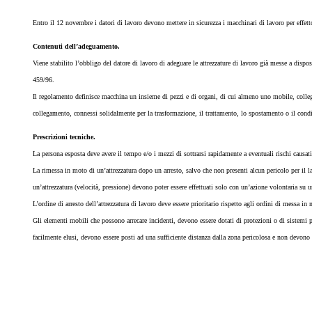
Entro il 12 novembre i datori di lavoro devono mettere in sicurezza i macchinari di lavoro per effet
Contenuti dell’adeguamento.
Viene stabilito l’obbligo del datore di lavoro di adeguare le attrezzature di lavoro già messe a dispo
459/96.
Il regolamento definisce macchina un insieme di pezzi e di organi, di cui almeno uno mobile, collegat
collegamento, connessi solidalmente per la trasformazione, il trattamento, lo spostamento o il cond
Prescrizioni tecniche.
La persona esposta deve avere il tempo e/o i mezzi di sottrarsi rapidamente a eventuali rischi causati 
La rimessa in moto di un’attrezzatura dopo un arresto, salvo che non presenti alcun pericolo per il 
un’attrezzatura (velocità, pressione) devono poter essere effettuati solo con un’azione volontaria su
L’ordine di arresto dell’attrezzatura di lavoro deve essere prioritario rispetto agli ordini di messa i
Gli elementi mobili che possono arrecare incidenti, devono essere dotati di protezioni o di sistemi p
facilmente elusi, devono essere posti ad una sufficiente distanza dalla zona pericolosa e non devono l